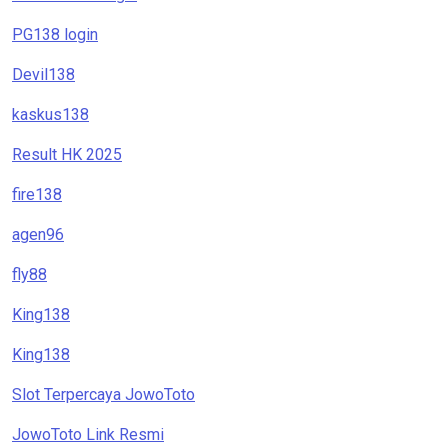
PG138 login
Devil138
kaskus138
Result HK 2025
fire138
agen96
fly88
King138
King138
Slot Terpercaya JowoToto
JowoToto Link Resmi