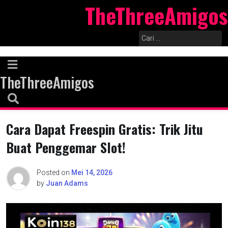
TheThreeAmigos
S
k
i
C
p
a
t
r
o
i
TheThreeAmigos
c
u
o
n
n
t
t
u
Cara Dapat Freespin Gratis: Trik Jitu
e
k
n
Buat Penggemar Slot!
:
t
Posted on
Mei 14, 2026
by
Juan Adams