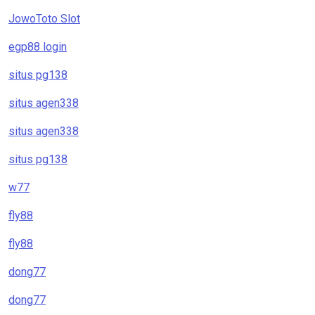
JowoToto Slot
egp88 login
situs pg138
situs agen338
situs agen338
situs pg138
w77
fly88
fly88
dong77
dong77