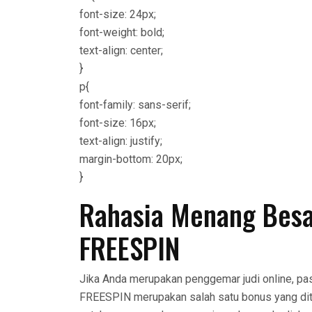
font-size: 24px;
font-weight: bold;
text-align: center;
}
p{
font-family: sans-serif;
font-size: 16px;
text-align: justify;
margin-bottom: 20px;
}
Rahasia Menang Bes
FREESPIN
Jika Anda merupakan penggemar judi online, pas
FREESPIN merupakan salah satu bonus yang dit