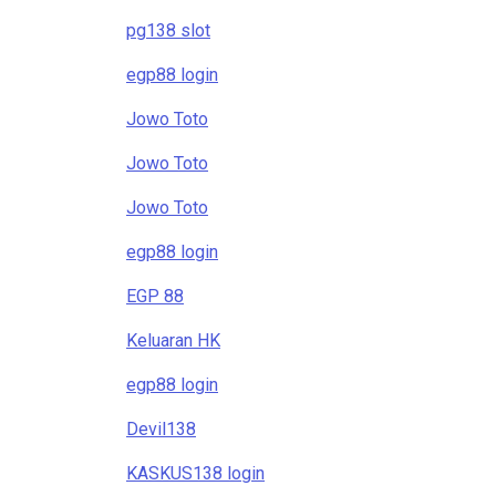
pg138 slot
egp88 login
Jowo Toto
Jowo Toto
Jowo Toto
egp88 login
EGP 88
Keluaran HK
egp88 login
Devil138
KASKUS138 login