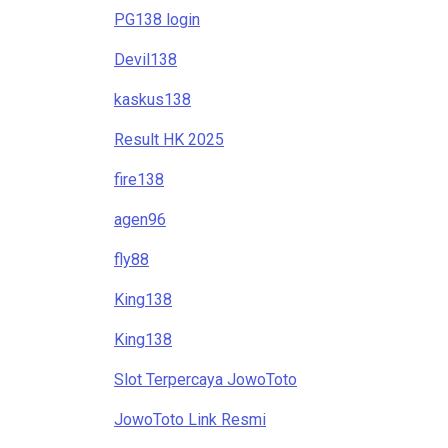
PG138 login
Devil138
kaskus138
Result HK 2025
fire138
agen96
fly88
King138
King138
Slot Terpercaya JowoToto
JowoToto Link Resmi