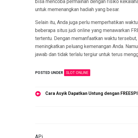
bisa mencoba permainan dengan risiko kekalaha
untuk memenangkan hadiah yang besar.
Selain itu, Anda juga perlu memperhatikan wak
beberapa situs judi online yang menawarkan FRE
tertentu. Dengan memanfaatkan waktu tersebut
meningkatkan peluang kemenangan Anda. Namun,
jawab dan tidak terlalu tergiur untuk terus me
POSTED UNDER
SLOT ONLINE
Navigasi
Cara Asyik Dapatkan Untung dengan FREESPI
pos
APi