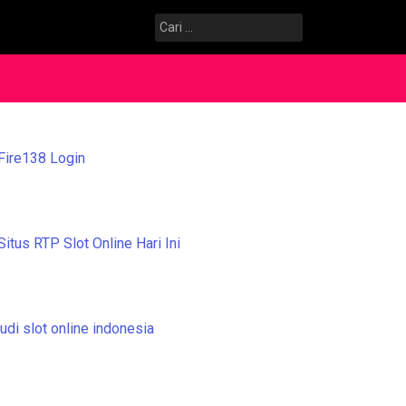
Cari
untuk:
Fire138 Login
Situs RTP Slot Online Hari Ini
judi slot online indonesia