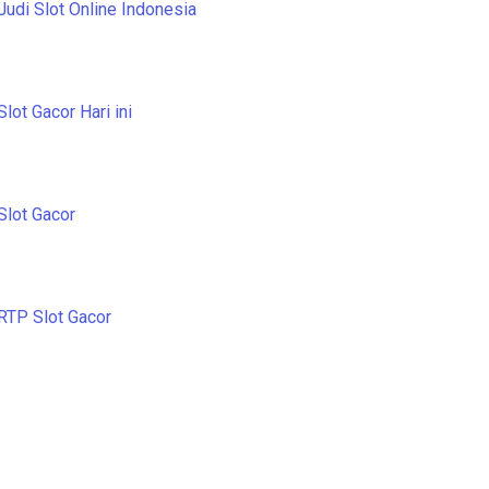
Judi Slot Online Indonesia
Slot Gacor Hari ini
Slot Gacor
RTP Slot Gacor