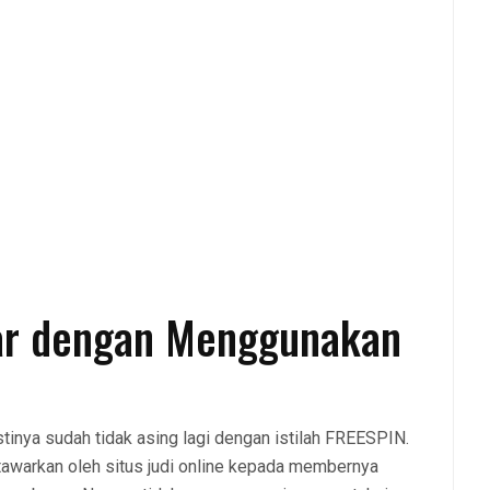
ar dengan Menggunakan
tinya sudah tidak asing lagi dengan istilah FREESPIN.
awarkan oleh situs judi online kepada membernya