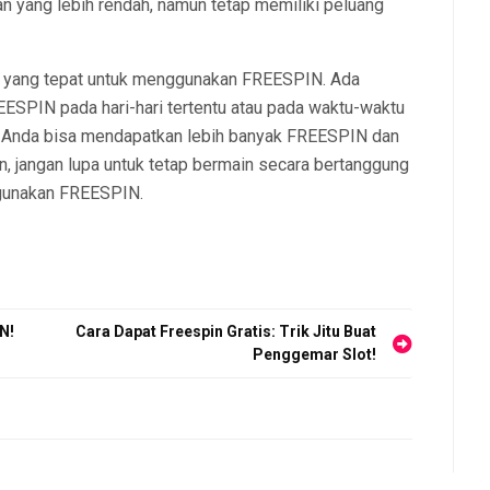
n yang lebih rendah, namun tetap memiliki peluang
tu yang tepat untuk menggunakan FREESPIN. Ada
ESPIN pada hari-hari tertentu atau pada waktu-waktu
, Anda bisa mendapatkan lebih banyak FREESPIN dan
 jangan lupa untuk tetap bermain secara bertanggung
nggunakan FREESPIN.
N!
Cara Dapat Freespin Gratis: Trik Jitu Buat
Penggemar Slot!