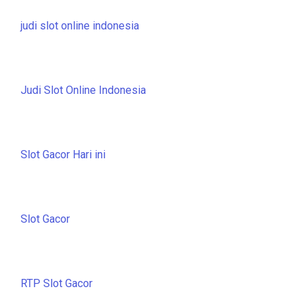
judi slot online indonesia
Judi Slot Online Indonesia
Slot Gacor Hari ini
Slot Gacor
RTP Slot Gacor