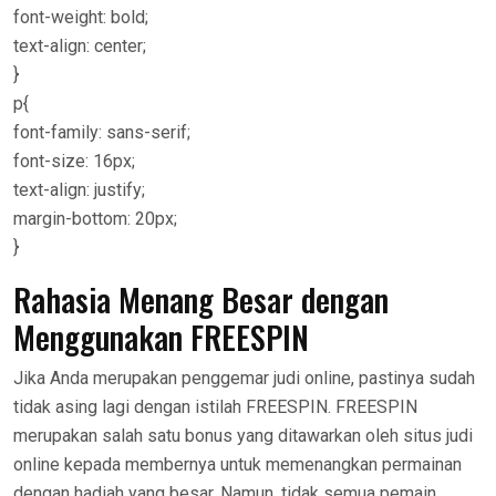
font-weight: bold;
text-align: center;
}
p{
font-family: sans-serif;
font-size: 16px;
text-align: justify;
margin-bottom: 20px;
}
Rahasia Menang Besar dengan
Menggunakan FREESPIN
Jika Anda merupakan penggemar judi online, pastinya sudah
tidak asing lagi dengan istilah FREESPIN. FREESPIN
merupakan salah satu bonus yang ditawarkan oleh situs judi
online kepada membernya untuk memenangkan permainan
dengan hadiah yang besar. Namun, tidak semua pemain