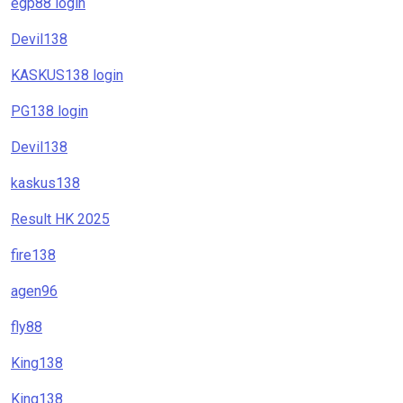
egp88 login
Devil138
KASKUS138 login
PG138 login
Devil138
kaskus138
Result HK 2025
fire138
agen96
fly88
King138
King138