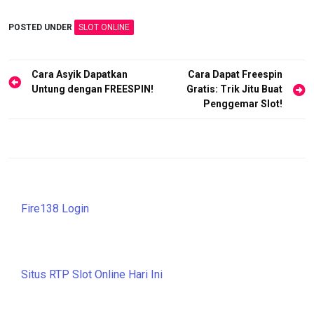
POSTED UNDER
SLOT ONLINE
N
Cara Asyik Dapatkan
Cara Dapat Freespin
Untung dengan FREESPIN!
Gratis: Trik Jitu Buat
a
Penggemar Slot!
v
i
g
a
s
Fire138 Login
i
p
o
Situs RTP Slot Online Hari Ini
s