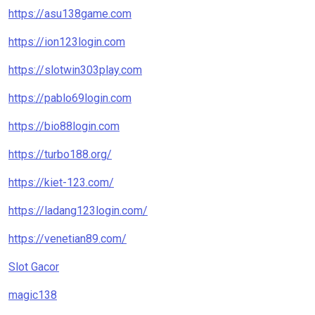
https://asu138game.com
https://ion123login.com
https://slotwin303play.com
https://pablo69login.com
https://bio88login.com
https://turbo188.org/
https://kiet-123.com/
https://ladang123login.com/
https://venetian89.com/
Slot Gacor
magic138