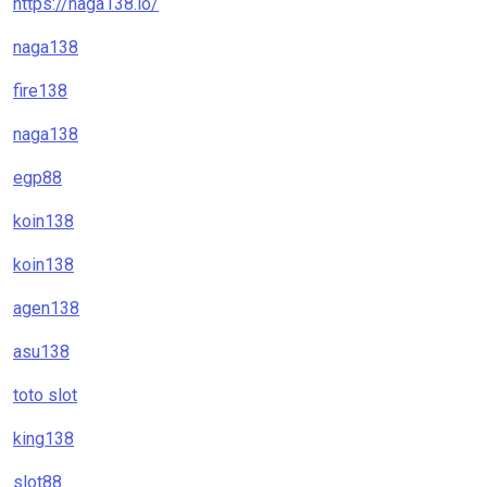
https://naga138.io/
naga138
fire138
naga138
egp88
koin138
koin138
agen138
asu138
toto slot
king138
slot88