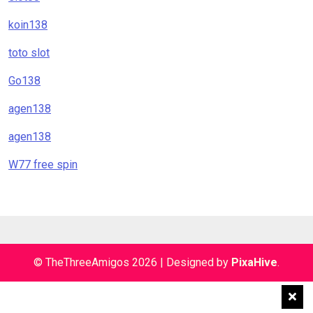
koin138
toto slot
Go138
agen138
agen138
W77 free spin
© TheThreeAmigos 2026
|
Designed by
PixaHive
.