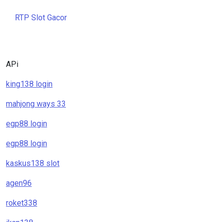
RTP Slot Gacor
APi
king138 login
mahjong ways 33
egp88 login
egp88 login
kaskus138 slot
agen96
roket338