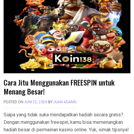
Cara Jitu Menggunakan FREESPIN untuk
Menang Besar!
POSTED ON
JUNI 22, 2026
BY
JUAN ADAMS
Siapa yang tidak suka mendapatkan hadiah secara gratis?
Dengan menggunakan freespin, kamu bisa memenangkan
hadiah besar di permainan kasino online. Yuk, simak tipsnya!