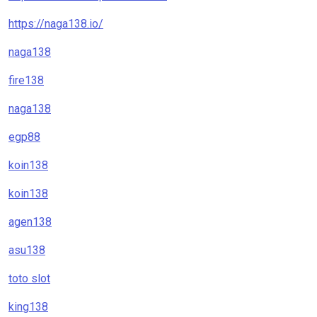
https://naga138.io/
naga138
fire138
naga138
egp88
koin138
koin138
agen138
asu138
toto slot
king138