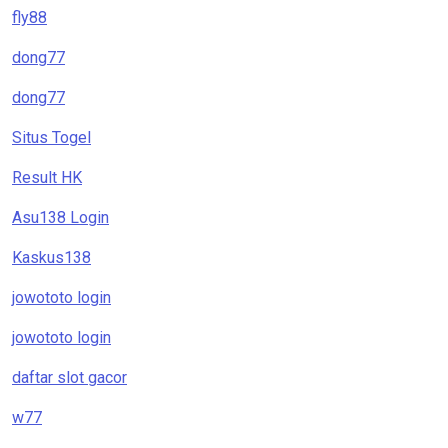
fly88
dong77
dong77
Situs Togel
Result HK
Asu138 Login
Kaskus138
jowototo login
jowototo login
daftar slot gacor
w77