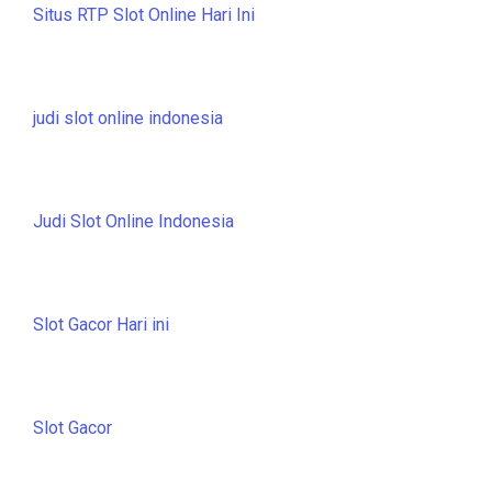
a
Situs RTP Slot Online Hari Ini
s
i
p
judi slot online indonesia
o
s
Judi Slot Online Indonesia
Slot Gacor Hari ini
Slot Gacor