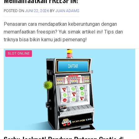
POSTED ON
JUNI 22, 2026
BY
JUAN ADAMS
Penasaran cara mendapatkan keberuntungan dengan
memanfaatkan freespin? Yuk simak artikel ini! Tips dan
triknya bisa bikin kamu jadi pemenang!
SLOT ONLINE