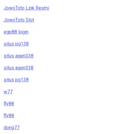
JowoToto Link Resmi
JowoToto Slot
egp88 login
situs pg138
situs agen338
situs agen338
situs pg138
w77
fly88
fly88
dong77