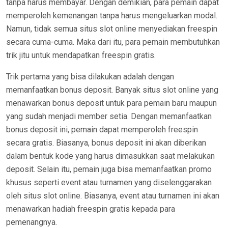
tanpa harus membayar. Dengan demikian, para pemain dapat
memperoleh kemenangan tanpa harus mengeluarkan modal.
Namun, tidak semua situs slot online menyediakan freespin
secara cuma-cuma. Maka dari itu, para pemain membutuhkan
trik jitu untuk mendapatkan freespin gratis.
Trik pertama yang bisa dilakukan adalah dengan
memanfaatkan bonus deposit. Banyak situs slot online yang
menawarkan bonus deposit untuk para pemain baru maupun
yang sudah menjadi member setia. Dengan memanfaatkan
bonus deposit ini, pemain dapat memperoleh freespin
secara gratis. Biasanya, bonus deposit ini akan diberikan
dalam bentuk kode yang harus dimasukkan saat melakukan
deposit. Selain itu, pemain juga bisa memanfaatkan promo
khusus seperti event atau turnamen yang diselenggarakan
oleh situs slot online. Biasanya, event atau turnamen ini akan
menawarkan hadiah freespin gratis kepada para
pemenangnya.