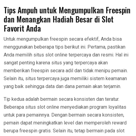
Tips Ampuh untuk Mengumpulkan Freespin
dan Menangkan Hadiah Besar di Slot
Favorit Anda
Untuk mengumpulkan freespin secara efektif, Anda bisa
menggunakan beberapa tips berikut ini. Pertama, pastikan
Anda memilih situs slot online terpercaya dan resmi. Hal ini
sangat penting karena situs yang terpercaya akan
memberikan freespin secara adil dan tidak menipu pemain.
Selain itu, situs terpercaya juga memiliki sistem keamanan
yang baik sehingga data dan dana pemain akan terjamin.
Tip kedua adalah bermain secara konsisten dan teratur.
Beberapa situs slot online menyediakan program loyalitas
untuk para pemainnya. Dengan bermain secara konsisten,
pemain dapat meningkatkan level dan memperoleh reward
berupa freespin gratis. Selain itu, tetap bermain pada slot