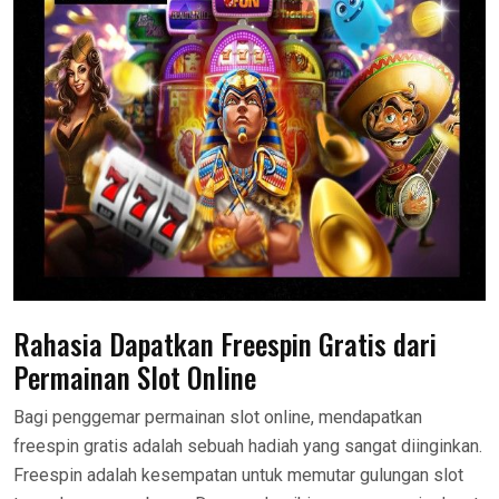
Rahasia Dapatkan Freespin Gratis dari
Permainan Slot Online
Bagi penggemar permainan slot online, mendapatkan
freespin gratis adalah sebuah hadiah yang sangat diinginkan.
Freespin adalah kesempatan untuk memutar gulungan slot