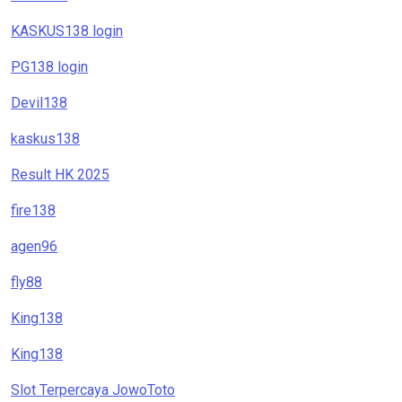
KASKUS138 login
PG138 login
Devil138
kaskus138
Result HK 2025
fire138
agen96
fly88
King138
King138
Slot Terpercaya JowoToto