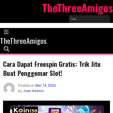
TheThreeAmigos
S
k
i
C
p
a
t
r
o
i
TheThreeAmigos
c
u
o
n
n
t
t
u
Cara Dapat Freespin Gratis: Trik Jitu
e
k
n
Buat Penggemar Slot!
:
t
Posted on
Mei 14, 2026
by
Juan Adams