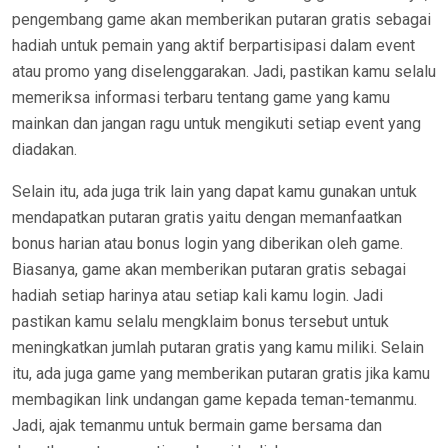
pengembang game akan memberikan putaran gratis sebagai
hadiah untuk pemain yang aktif berpartisipasi dalam event
atau promo yang diselenggarakan. Jadi, pastikan kamu selalu
memeriksa informasi terbaru tentang game yang kamu
mainkan dan jangan ragu untuk mengikuti setiap event yang
diadakan.
Selain itu, ada juga trik lain yang dapat kamu gunakan untuk
mendapatkan putaran gratis yaitu dengan memanfaatkan
bonus harian atau bonus login yang diberikan oleh game.
Biasanya, game akan memberikan putaran gratis sebagai
hadiah setiap harinya atau setiap kali kamu login. Jadi
pastikan kamu selalu mengklaim bonus tersebut untuk
meningkatkan jumlah putaran gratis yang kamu miliki. Selain
itu, ada juga game yang memberikan putaran gratis jika kamu
membagikan link undangan game kepada teman-temanmu.
Jadi, ajak temanmu untuk bermain game bersama dan