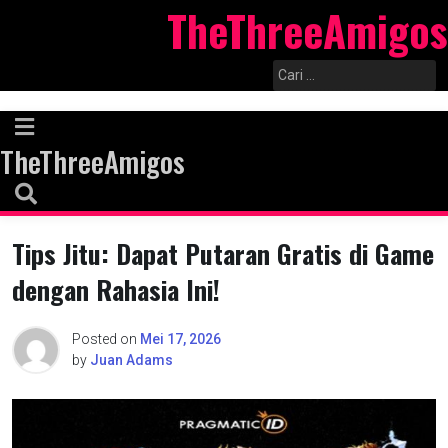
TheThreeAmigos
S
k
i
C
p
a
t
r
o
i
TheThreeAmigos
c
u
o
n
n
t
t
u
Tips Jitu: Dapat Putaran Gratis di Game
e
k
n
dengan Rahasia Ini!
:
t
Posted on
Mei 17, 2026
by
Juan Adams