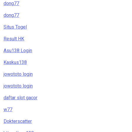
dong77
dong77
Situs Togel
Result HK
Asu138 Login
Kaskus138
jowototo login
jowototo login
daftar slot gacor
w77
Dokterscatter