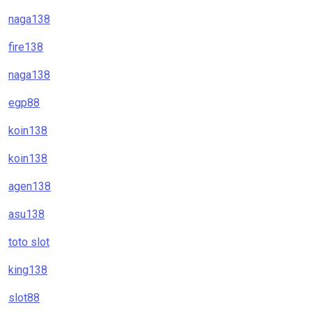
naga138
fire138
naga138
egp88
koin138
koin138
agen138
asu138
toto slot
king138
slot88