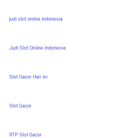
judi slot online indonesia
Judi Slot Online Indonesia
Slot Gacor Hari ini
Slot Gacor
RTP Slot Gacor