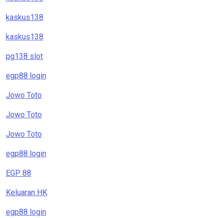
kaskus138
kaskus138
pg138 slot
egp88 login
Jowo Toto
Jowo Toto
Jowo Toto
egp88 login
EGP 88
Keluaran HK
egp88 login