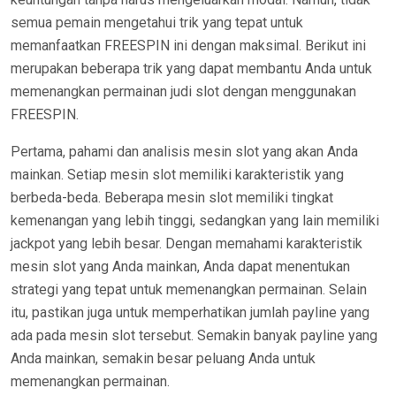
semua pemain mengetahui trik yang tepat untuk
memanfaatkan FREESPIN ini dengan maksimal. Berikut ini
merupakan beberapa trik yang dapat membantu Anda untuk
memenangkan permainan judi slot dengan menggunakan
FREESPIN.
Pertama, pahami dan analisis mesin slot yang akan Anda
mainkan. Setiap mesin slot memiliki karakteristik yang
berbeda-beda. Beberapa mesin slot memiliki tingkat
kemenangan yang lebih tinggi, sedangkan yang lain memiliki
jackpot yang lebih besar. Dengan memahami karakteristik
mesin slot yang Anda mainkan, Anda dapat menentukan
strategi yang tepat untuk memenangkan permainan. Selain
itu, pastikan juga untuk memperhatikan jumlah payline yang
ada pada mesin slot tersebut. Semakin banyak payline yang
Anda mainkan, semakin besar peluang Anda untuk
memenangkan permainan.