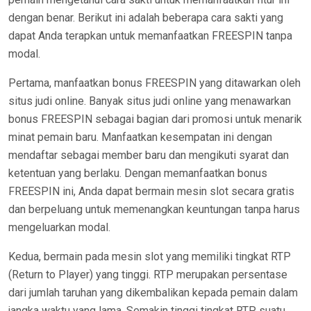
dengan benar. Berikut ini adalah beberapa cara sakti yang
dapat Anda terapkan untuk memanfaatkan FREESPIN tanpa
modal.
Pertama, manfaatkan bonus FREESPIN yang ditawarkan oleh
situs judi online. Banyak situs judi online yang menawarkan
bonus FREESPIN sebagai bagian dari promosi untuk menarik
minat pemain baru. Manfaatkan kesempatan ini dengan
mendaftar sebagai member baru dan mengikuti syarat dan
ketentuan yang berlaku. Dengan memanfaatkan bonus
FREESPIN ini, Anda dapat bermain mesin slot secara gratis
dan berpeluang untuk memenangkan keuntungan tanpa harus
mengeluarkan modal.
Kedua, bermain pada mesin slot yang memiliki tingkat RTP
(Return to Player) yang tinggi. RTP merupakan persentase
dari jumlah taruhan yang dikembalikan kepada pemain dalam
jangka waktu yang lama. Semakin tinggi tingkat RTP suatu