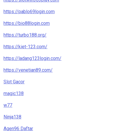
https://pablo69login.com
https://bio88login.com
https://turbo188.org/
https://kiet-123.com/
https://ladang123login.com/
https://venetian89.com/
Slot Gacor
magic138
w77
Ninja138
Agen96 Daftar