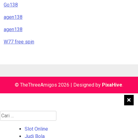
Go138
agen138
agen138
W77 free spin
© TheThreeAmigos 2026
|
Designed by
PixaHive
.
C
a
r
Slot Online
i
Judi Bola