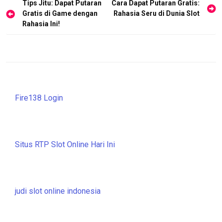
N
Tips Jitu: Dapat Putaran
Cara Dapat Putaran Gratis:
Gratis di Game dengan
Rahasia Seru di Dunia Slot
a
Rahasia Ini!
v
i
g
a
s
Fire138 Login
i
p
o
Situs RTP Slot Online Hari Ini
s
judi slot online indonesia