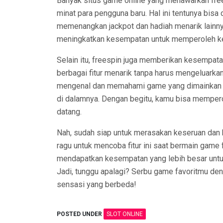
Banyak situs game online yang menawarkan free
minat para pengguna baru. Hal ini tentunya bis
memenangkan jackpot dan hadiah menarik lainn
meningkatkan kesempatan untuk memperoleh ke
Selain itu, freespin juga memberikan kesempa
berbagai fitur menarik tanpa harus mengeluark
mengenal dan memahami game yang dimainkan d
di dalamnya. Dengan begitu, kamu bisa memper
datang.
Nah, sudah siap untuk merasakan keseruan da
ragu untuk mencoba fitur ini saat bermain game
mendapatkan kesempatan yang lebih besar untu
Jadi, tunggu apalagi? Serbu game favoritmu den
sensasi yang berbeda!
POSTED UNDER
SLOT ONLINE