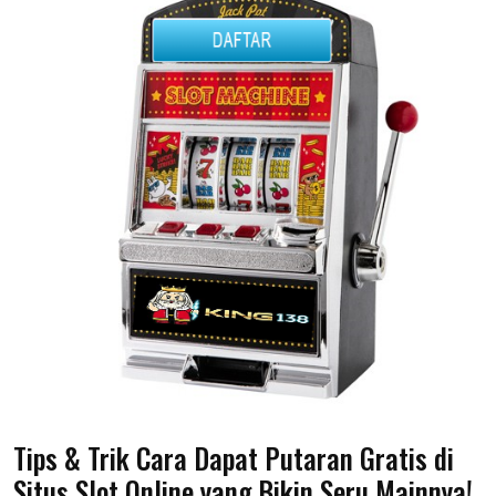
Tips & Trik Cara Dapat Putaran Gratis di
Situs Slot Online yang Bikin Seru Mainnya!