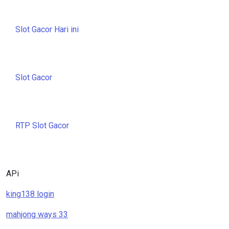
Slot Gacor Hari ini
Slot Gacor
RTP Slot Gacor
APi
king138 login
mahjong ways 33