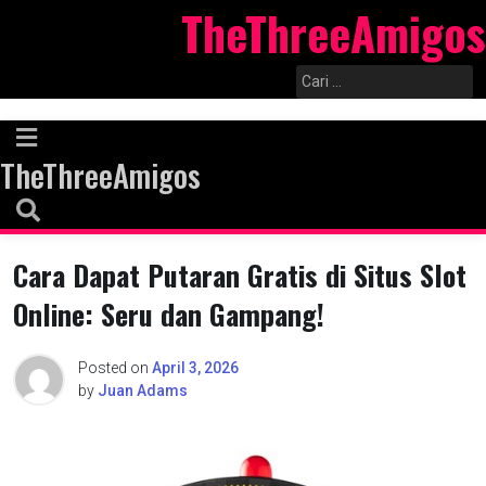
TheThreeAmigos
S
k
i
C
p
a
t
r
o
i
TheThreeAmigos
c
u
o
n
n
t
t
u
Cara Dapat Putaran Gratis di Situs Slot
e
k
n
Online: Seru dan Gampang!
:
t
Posted on
April 3, 2026
by
Juan Adams