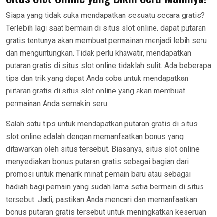
Siapa yang tidak suka mendapatkan sesuatu secara gratis?
Terlebih lagi saat bermain di situs slot online, dapat putaran
gratis tentunya akan membuat permainan menjadi lebih seru
dan menguntungkan. Tidak perlu khawatir, mendapatkan
putaran gratis di situs slot online tidaklah sulit. Ada beberapa
tips dan trik yang dapat Anda coba untuk mendapatkan
putaran gratis di situs slot online yang akan membuat
permainan Anda semakin seru.
Salah satu tips untuk mendapatkan putaran gratis di situs
slot online adalah dengan memanfaatkan bonus yang
ditawarkan oleh situs tersebut. Biasanya, situs slot online
menyediakan bonus putaran gratis sebagai bagian dari
promosi untuk menarik minat pemain baru atau sebagai
hadiah bagi pemain yang sudah lama setia bermain di situs
tersebut. Jadi, pastikan Anda mencari dan memanfaatkan
bonus putaran gratis tersebut untuk meningkatkan keseruan