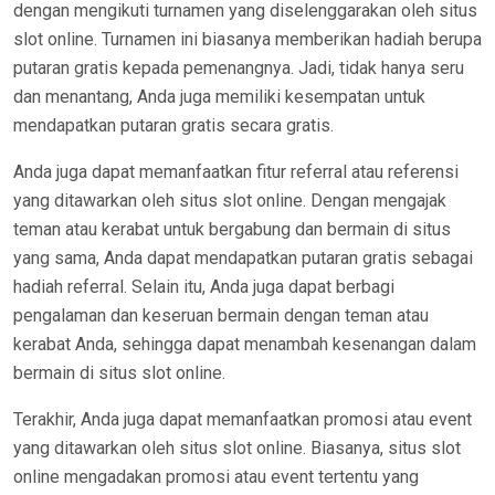
dengan mengikuti turnamen yang diselenggarakan oleh situs
slot online. Turnamen ini biasanya memberikan hadiah berupa
putaran gratis kepada pemenangnya. Jadi, tidak hanya seru
dan menantang, Anda juga memiliki kesempatan untuk
mendapatkan putaran gratis secara gratis.
Anda juga dapat memanfaatkan fitur referral atau referensi
yang ditawarkan oleh situs slot online. Dengan mengajak
teman atau kerabat untuk bergabung dan bermain di situs
yang sama, Anda dapat mendapatkan putaran gratis sebagai
hadiah referral. Selain itu, Anda juga dapat berbagi
pengalaman dan keseruan bermain dengan teman atau
kerabat Anda, sehingga dapat menambah kesenangan dalam
bermain di situs slot online.
Terakhir, Anda juga dapat memanfaatkan promosi atau event
yang ditawarkan oleh situs slot online. Biasanya, situs slot
online mengadakan promosi atau event tertentu yang