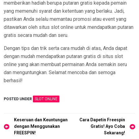
memberikan hadiah berupa putaran gratis kepada pemain
yang memenuhi syarat dan ketentuan yang berlaku. Jadi,
pastikan Anda selalu memantau promosi atau event yang
ditawarkan oleh situs slot online untuk mendapatkan putaran
gratis secara mudah dan seru.
Dengan tips dan trik serta cara mudah di atas, Anda dapat
dengan mudah mendapatkan putaran gratis di situs slot
online yang akan membuat permainan Anda semakin seru
dan menguntungkan. Selamat mencoba dan semoga
berhasil!
POSTED UNDER
SLOT ONLINE
N
Keseruan dan Keuntungan
Cara Dapetin Freespin
dengan Menggunakan
Gratis! Ayo Coba
a
FREESPIN!
Sekarang!