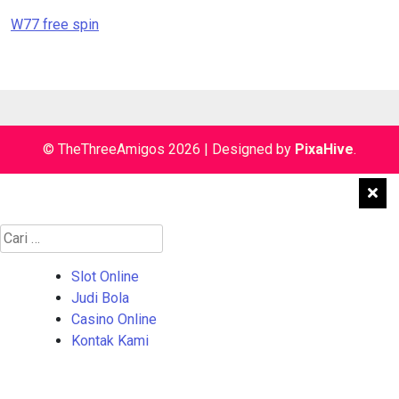
W77 free spin
© TheThreeAmigos 2026
|
Designed by
PixaHive
.
C
a
r
Slot Online
i
Judi Bola
u
Casino Online
n
Kontak Kami
t
u