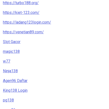
https://turbo188.org/
https://kiet-123.com/
https://ladang123login.com/
https://venetian89.com/
Slot Gacor
magic138
w77
Ninja138
Agen96 Daftar
King138 Login
pg138