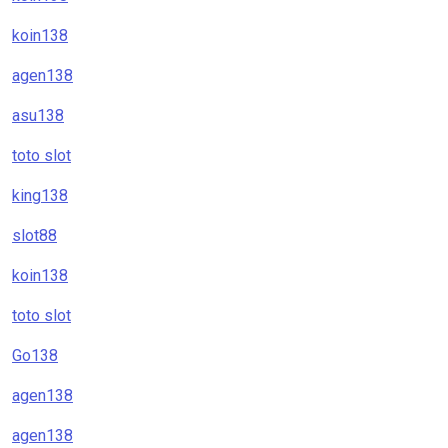
koin138
agen138
asu138
toto slot
king138
slot88
koin138
toto slot
Go138
agen138
agen138