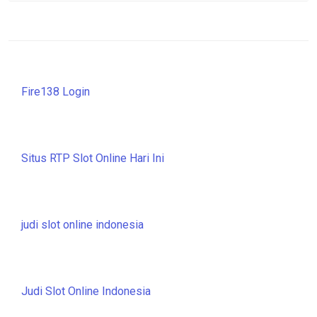
v
i
g
a
s
Fire138 Login
i
p
o
Situs RTP Slot Online Hari Ini
s
judi slot online indonesia
Judi Slot Online Indonesia