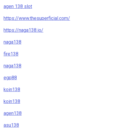
agen 138 slot
https://www.thesuperficial.com/
https://naga138.io/
naga138
fire138
naga138
egp88
koin138
koin138
agen138
asu138