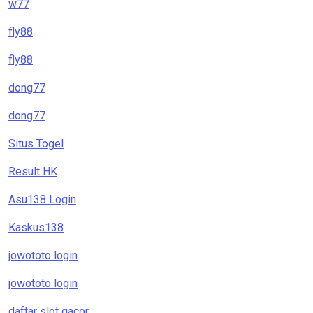
w77
fly88
fly88
dong77
dong77
Situs Togel
Result HK
Asu138 Login
Kaskus138
jowototo login
jowototo login
daftar slot gacor