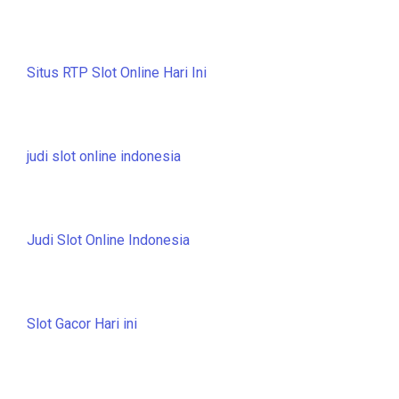
i
p
o
Situs RTP Slot Online Hari Ini
s
judi slot online indonesia
Judi Slot Online Indonesia
Slot Gacor Hari ini