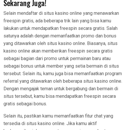
Sekarang Juga!
Selain mendaftar di situs kasino online yang menawarkan
freespin gratis, ada beberapa trik lain yang bisa kamu
lakukan untuk mendapatkan freespin secara gratis. Salah
satunya adalah dengan memanfaatkan promo dan bonus
yang ditawarkan oleh situs kasino online. Biasanya, situs
kasino online akan memberikan freespin secara gratis
sebagai bagian dari promo untuk permainan baru atau
sebagai bonus untuk member yang setia bermain di situs
tersebut. Selain itu, kamu juga bisa memanfaatkan program
referral yang ditawarkan oleh beberapa situs kasino online.
Dengan mengajak teman untuk bergabung dan bermain di
situs tersebut, kamu bisa mendapatkan freespin secara
gratis sebagai bonus.
Selain itu, pastikan kamu memanfaatkan fitur chat yang
tersedia di situs kasino online. Jika kamu aktif