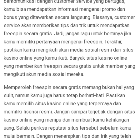
berkomunikasi dengan customer service yang bertugas,
kamu bisa mendapatkan informasi mengenai promo dan
bonus yang ditawarkan secara langsung. Biasanya, customer
service akan memberikan tips dan trik untuk mendapatkan
freespin secara gratis. Jadi, jangan ragu untuk bertanya jika
kamu memiliki pertanyaan mengenai freespin. Terakhir,
pastikan kamu mengikuti akun media sosial resmi dari situs
kasino online yang kamu ikuti. Banyak situs kasino online
yang memberikan freespin secara gratis untuk member yang
mengikuti akun media sosial mereka.
Memperoleh freespin secara gratis memang bukan hal yang
sulit, namun kamu juga harus tetap berhati-hati. Pastikan
kamu memilih situs kasino online yang terpercaya dan
memiliki lisensi resmi. Jangan sampai terjebak dengan situs
kasino online yang menipu dan membuat kamu kehilangan
uang. Selalu periksa reputasi situs tersebut sebelum kamu
mulai bermain. Dengan menerapkan tips dan trik yang telah