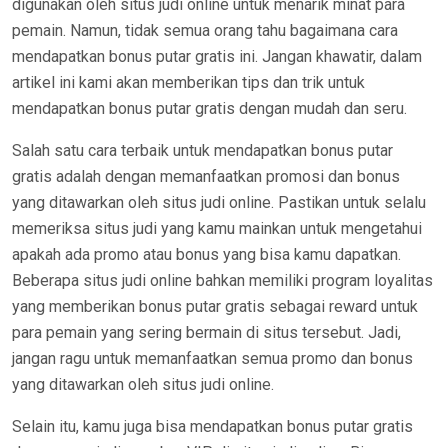
digunakan oleh situs judi online untuk menarik minat para
pemain. Namun, tidak semua orang tahu bagaimana cara
mendapatkan bonus putar gratis ini. Jangan khawatir, dalam
artikel ini kami akan memberikan tips dan trik untuk
mendapatkan bonus putar gratis dengan mudah dan seru.
Salah satu cara terbaik untuk mendapatkan bonus putar
gratis adalah dengan memanfaatkan promosi dan bonus
yang ditawarkan oleh situs judi online. Pastikan untuk selalu
memeriksa situs judi yang kamu mainkan untuk mengetahui
apakah ada promo atau bonus yang bisa kamu dapatkan.
Beberapa situs judi online bahkan memiliki program loyalitas
yang memberikan bonus putar gratis sebagai reward untuk
para pemain yang sering bermain di situs tersebut. Jadi,
jangan ragu untuk memanfaatkan semua promo dan bonus
yang ditawarkan oleh situs judi online.
Selain itu, kamu juga bisa mendapatkan bonus putar gratis