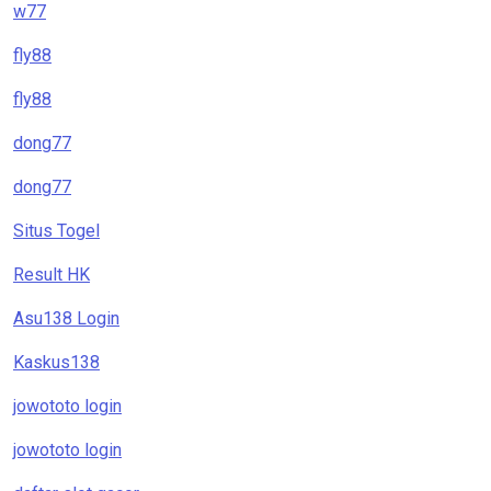
w77
fly88
fly88
dong77
dong77
Situs Togel
Result HK
Asu138 Login
Kaskus138
jowototo login
jowototo login