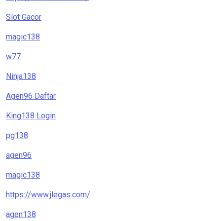
Slot Gacor
magic138
w77
Ninja138
Agen96 Daftar
King138 Login
pg138
agen96
magic138
https://www.jlegas.com/
agen138