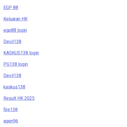
EGP 88
Keluaran HK
egp88 login
Devil138
KASKUS138 login
PG138 login
Devil138
kaskus138
Result HK 2025
fire138
agen96