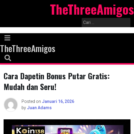
TheThreeAmigos
S
k
i
C
p
a
t
r
o
i
TheThreeAmigos
c
u
o
n
n
t
t
u
Cara Dapetin Bonus Putar Gratis:
e
k
n
Mudah dan Seru!
:
t
Posted on
Januari 16, 2026
by
Juan Adams