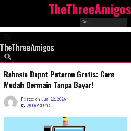
TheThreeAmigos
S
k
i
C
p
a
t
r
o
i
TheThreeAmigos
c
u
o
n
n
t
t
u
Rahasia Dapat Putaran Gratis: Cara
e
k
n
Mudah Bermain Tanpa Bayar!
:
t
Posted on
Juni 22, 2026
by
Juan Adams