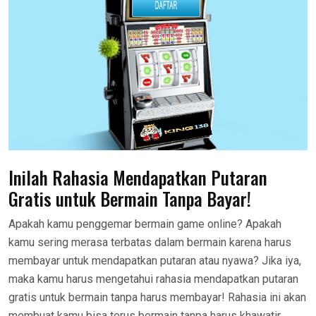
Inilah Rahasia Mendapatkan Putaran
Gratis untuk Bermain Tanpa Bayar!
Apakah kamu penggemar bermain game online? Apakah
kamu sering merasa terbatas dalam bermain karena harus
membayar untuk mendapatkan putaran atau nyawa? Jika iya,
maka kamu harus mengetahui rahasia mendapatkan putaran
gratis untuk bermain tanpa harus membayar! Rahasia ini akan
membuat kamu bisa terus bermain tanpa harus khawatir