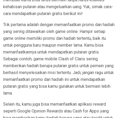
kehabisan putaran atau mengeluarkan uang. Yuk, simak cara-
cara mendapatkan putaran gratis berikut ini!
Trik pertama adalah dengan memanfaatkan promo dan hadiah
yang sering ditawarkan oleh game online. Hampir setiap
game online memiliki promo dan hadiah tertentu, baik itu
untuk pengguna baru maupun member lama. Kamu bisa
memanfaatkannya untuk mendapatkan putaran gratis.
Sebagai contoh, game mobile Clash of Clans sering
memberikan hadiah berupa putaran gratis untuk pemain yang
berhasil menyelesaikan misi tertentu. Jadi, jangan ragu untuk
memanfaatkan promo dan hadiah ini untuk mendapatkan
putaran gratis yang bisa kamu gunakan untuk bermain lebih
lama.
Selain itu, kamu juga bisa memanfaatkan aplikasi reward
seperti Google Opinion Rewards atau Cash for Apps yang
bisa memberikan kamu hadiah berupa uang atau kredit untuk