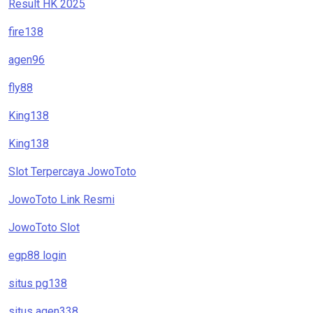
Result HK 2025
fire138
agen96
fly88
King138
King138
Slot Terpercaya JowoToto
JowoToto Link Resmi
JowoToto Slot
egp88 login
situs pg138
situs agen338