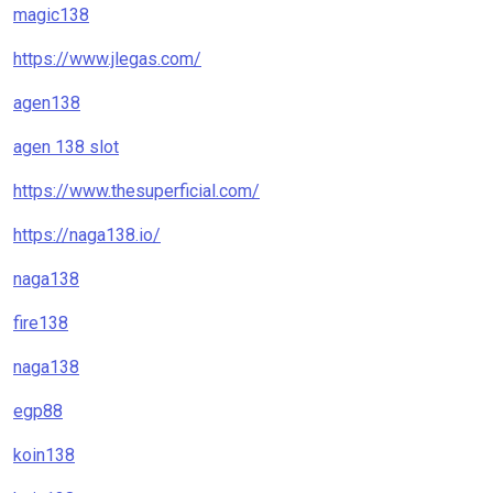
magic138
https://www.jlegas.com/
agen138
agen 138 slot
https://www.thesuperficial.com/
https://naga138.io/
naga138
fire138
naga138
egp88
koin138