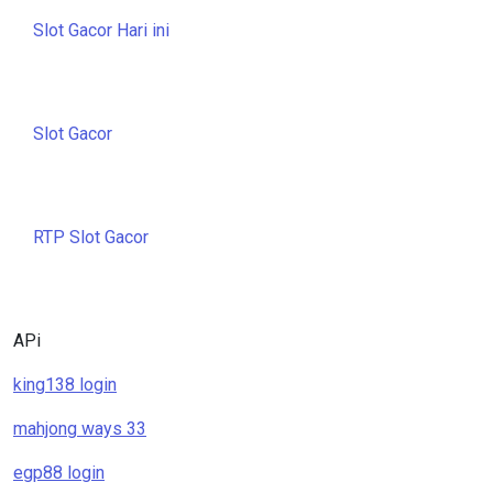
Slot Gacor Hari ini
Slot Gacor
RTP Slot Gacor
APi
king138 login
mahjong ways 33
egp88 login