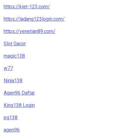
https://kiet-123.com/
https://ladang123login.com/
https://venetian89.com/
Slot Gacor
magic138
w77
Ninja138
Agen96 Daftar
King138 Login
pg138
agen96