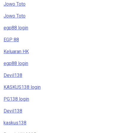
Jowo Toto
Jowo Toto
egp88 login
EGP 88
Keluaran HK
egp88 login
Devil138
KASKUS138 login
PG138 login
Devil138
kaskus138