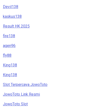
Devil138
kaskus138
Result HK 2025
fire138
agen96
fly88
King138
King138
Slot Terpercaya JowoToto
JowoToto Link Resmi
JowoToto Slot