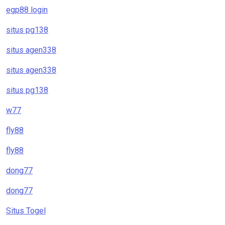
egp88 login
situs pg138
situs agen338
situs agen338
situs pg138
w77
fly88
fly88
dong77
dong77
Situs Togel