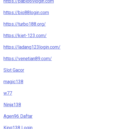
https://pablo69login.com
https://bio88login.com
https://turbo188.org/
https://kiet-123.com/
https://ladang123login.com/
https://venetian89.com/
Slot Gacor
magic138
w77
Ninja138
Agen96 Daftar
King138 Login