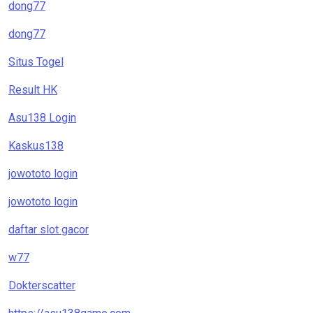
dong77
dong77
Situs Togel
Result HK
Asu138 Login
Kaskus138
jowototo login
jowototo login
daftar slot gacor
w77
Dokterscatter