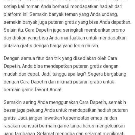
setiap kali teman Anda berhasil mendapatkan hadiah dari
platform ini. Semakin banyak teman yang Anda undang,
semakin banyak juga putaran gratis yang bisa Anda dapatkan.
Selain itu, Cara Dapetin juga seringkali memberikan promo
dan diskon yang bisa Anda manfaatkan untuk mendapatkan
putaran gratis dengan harga yang lebih murah.
Dengan semua fitur dan trik yang disediakan oleh Cara
Dapetin, Anda bisa mendapatkan putaran gratis dengan
mudah dan cepat. Jadi, tunggu apa lagi? Segera bergabung
dengan Cara Dapetin dan nikmati putaran gratis untuk
bermain game favorit Anda!
Semakin sering Anda menggunakan Cara Dapetin, semakin
besar juga peluang Anda untuk mendapatkan hadiah putaran
gratis. Jadi, jangan lewatkan kesempatan emas ini dan
rasakan sensasi bermain game tanpa harus mengeluarkan
uang tambahan. Selamat mencoba dan selamat menikmati