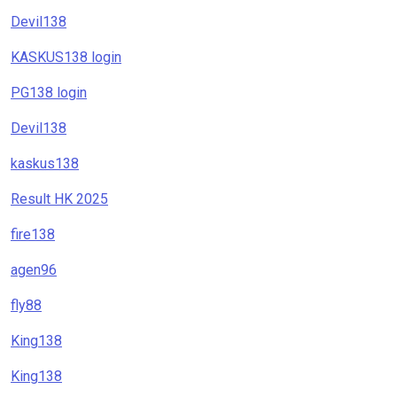
Devil138
KASKUS138 login
PG138 login
Devil138
kaskus138
Result HK 2025
fire138
agen96
fly88
King138
King138