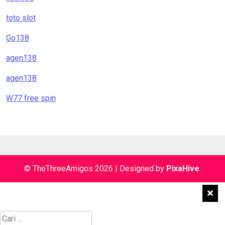
toto slot
Go138
agen138
agen138
W77 free spin
© TheThreeAmigos 2026
|
Designed by
PixaHive
.
C