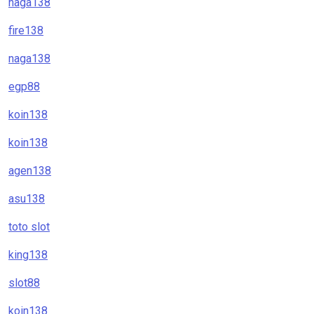
naga138
fire138
naga138
egp88
koin138
koin138
agen138
asu138
toto slot
king138
slot88
koin138