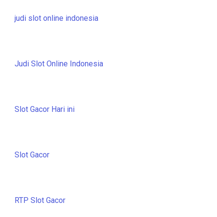
judi slot online indonesia
Judi Slot Online Indonesia
Slot Gacor Hari ini
Slot Gacor
RTP Slot Gacor