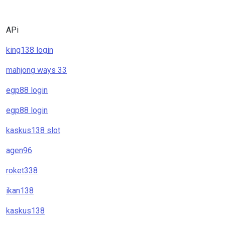
APi
king138 login
mahjong ways 33
egp88 login
egp88 login
kaskus138 slot
agen96
roket338
ikan138
kaskus138