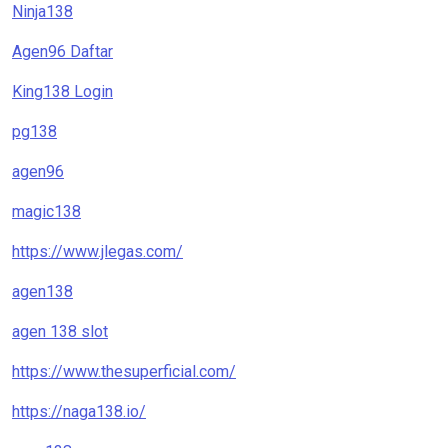
Ninja138
Agen96 Daftar
King138 Login
pg138
agen96
magic138
https://www.jlegas.com/
agen138
agen 138 slot
https://www.thesuperficial.com/
https://naga138.io/