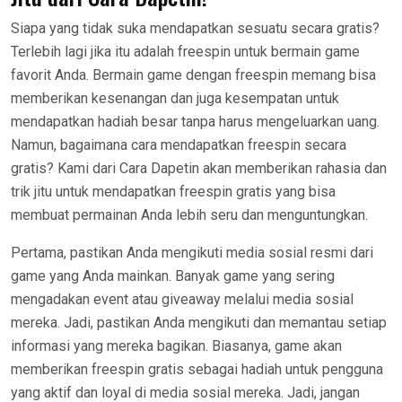
Siapa yang tidak suka mendapatkan sesuatu secara gratis?
Terlebih lagi jika itu adalah freespin untuk bermain game
favorit Anda. Bermain game dengan freespin memang bisa
memberikan kesenangan dan juga kesempatan untuk
mendapatkan hadiah besar tanpa harus mengeluarkan uang.
Namun, bagaimana cara mendapatkan freespin secara
gratis? Kami dari Cara Dapetin akan memberikan rahasia dan
trik jitu untuk mendapatkan freespin gratis yang bisa
membuat permainan Anda lebih seru dan menguntungkan.
Pertama, pastikan Anda mengikuti media sosial resmi dari
game yang Anda mainkan. Banyak game yang sering
mengadakan event atau giveaway melalui media sosial
mereka. Jadi, pastikan Anda mengikuti dan memantau setiap
informasi yang mereka bagikan. Biasanya, game akan
memberikan freespin gratis sebagai hadiah untuk pengguna
yang aktif dan loyal di media sosial mereka. Jadi, jangan