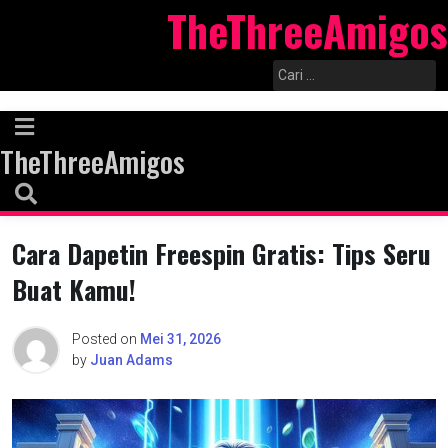
TheThreeAmigos
S
k
i
C
p
a
t
r
o
i
TheThreeAmigos
c
u
o
n
n
t
t
u
Cara Dapetin Freespin Gratis: Tips Seru
e
k
n
Buat Kamu!
:
t
Posted on
Mei 31, 2026
by
Juan Adams