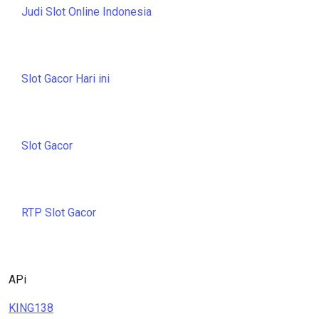
Judi Slot Online Indonesia
Slot Gacor Hari ini
Slot Gacor
RTP Slot Gacor
APi
KING138