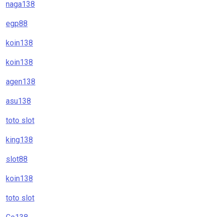
naga138
egp88
koin138
koin138
agen138
asu138
toto slot
king138
slot88
koin138
toto slot