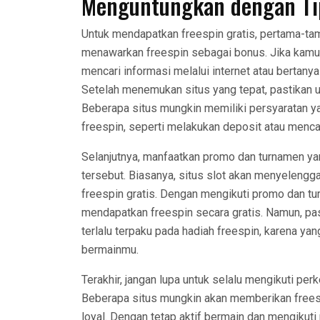
Menguntungkan dengan Tips
Untuk mendapatkan freespin gratis, pertama-tam
menawarkan freespin sebagai bonus. Jika kamu
mencari informasi melalui internet atau bertan
Setelah menemukan situs yang tepat, pastikan 
Beberapa situs mungkin memiliki persyaratan 
freespin, seperti melakukan deposit atau mencap
Selanjutnya, manfaatkan promo dan turnamen yan
tersebut. Biasanya, situs slot akan menyeleng
freespin gratis. Dengan mengikuti promo dan t
mendapatkan freespin secara gratis. Namun, pas
terlalu terpaku pada hadiah freespin, karena y
bermainmu.
Terakhir, jangan lupa untuk selalu mengikuti pe
Beberapa situs mungkin akan memberikan freesp
loyal. Dengan tetap aktif bermain dan mengiku