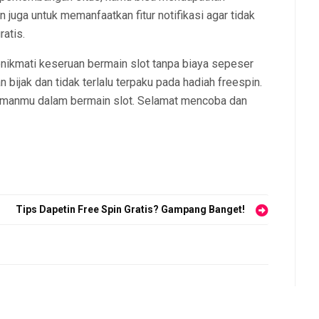
an juga untuk memanfaatkan fitur notifikasi agar tidak
ratis.
menikmati keseruan bermain slot tanpa biaya sepeser
 bijak dan tidak terlalu terpaku pada hadiah freespin.
amanmu dalam bermain slot. Selamat mencoba dan
Tips Dapetin Free Spin Gratis? Gampang Banget!