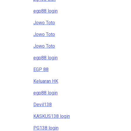
egp88 login
Jowo Toto
Jowo Toto
Jowo Toto
egp88 login
EGP 88
Keluaran HK
egp88 login
Devil138
KASKUS138 login
PG138 login