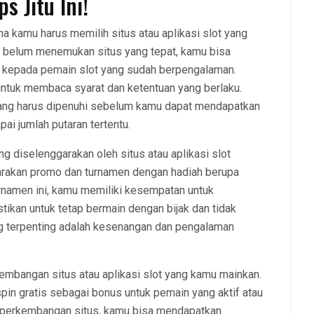
 Jitu Ini!
a kamu harus memilih situs atau aplikasi slot yang
 belum menemukan situs yang tepat, kamu bisa
ya kepada pemain slot yang sudah berpengalaman.
untuk membaca syarat dan ketentuan yang berlaku.
yang harus dipenuhi sebelum kamu dapat mendapatkan
ai jumlah putaran tertentu.
g diselenggarakan oleh situs atau aplikasi slot
garakan promo dan turnamen dengan hadiah berupa
urnamen ini, kamu memiliki kesempatan untuk
tikan untuk tetap bermain dengan bijak dan tidak
ang terpenting adalah kesenangan dan pengalaman
rkembangan situs atau aplikasi slot yang kamu mainkan.
in gratis sebagai bonus untuk pemain yang aktif atau
ti perkembangan situs, kamu bisa mendapatkan