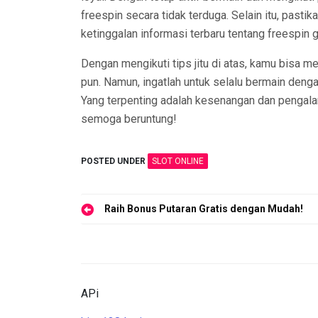
freespin secara tidak terduga. Selain itu, pastik
ketinggalan informasi terbaru tentang freespin g
Dengan mengikuti tips jitu di atas, kamu bisa 
pun. Namun, ingatlah untuk selalu bermain dengan
Yang terpenting adalah kesenangan dan pengal
semoga beruntung!
POSTED UNDER
SLOT ONLINE
Navigasi
Raih Bonus Putaran Gratis dengan Mudah!
pos
APi