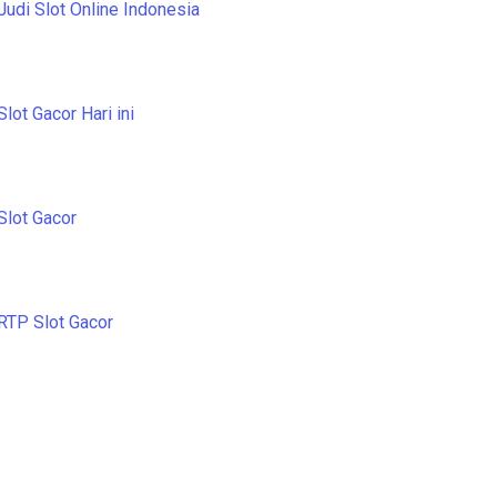
Judi Slot Online Indonesia
Slot Gacor Hari ini
Slot Gacor
RTP Slot Gacor