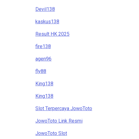
Devil138
kaskus138
Result HK 2025
fire138
agen96
fly88
King138
King138
Slot Terpercaya JowoToto
JowoToto Link Resmi
JowoToto Slot