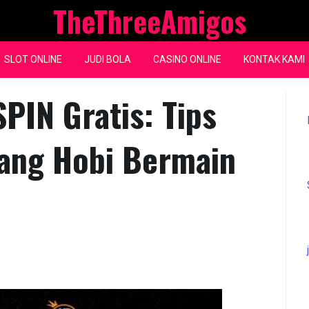
TheThreeAmigos
SLOT ONLINE
JUDI BOLA
CASINO ONLINE
KONTAK KAMI
PIN Gratis: Tips
yang Hobi Bermain