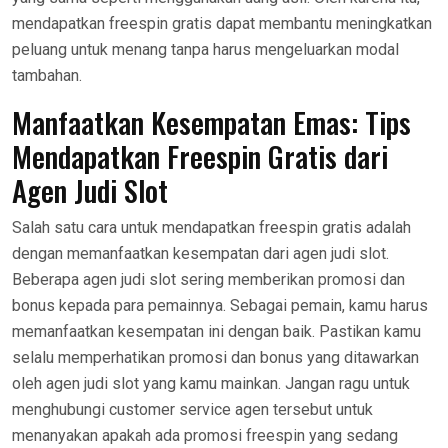
mendapatkan freespin gratis dapat membantu meningkatkan
peluang untuk menang tanpa harus mengeluarkan modal
tambahan.
Manfaatkan Kesempatan Emas: Tips
Mendapatkan Freespin Gratis dari
Agen Judi Slot
Salah satu cara untuk mendapatkan freespin gratis adalah
dengan memanfaatkan kesempatan dari agen judi slot.
Beberapa agen judi slot sering memberikan promosi dan
bonus kepada para pemainnya. Sebagai pemain, kamu harus
memanfaatkan kesempatan ini dengan baik. Pastikan kamu
selalu memperhatikan promosi dan bonus yang ditawarkan
oleh agen judi slot yang kamu mainkan. Jangan ragu untuk
menghubungi customer service agen tersebut untuk
menanyakan apakah ada promosi freespin yang sedang