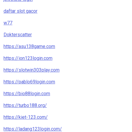
daftar slot gacor
w77
Dokterscatter
https://asu138game.com
https://ion123login.com
https://slotwin303play.com
https://pablo69login.com
https://bio88login.com
https://turbo188.org/
https://kiet-123.com/
https://ladang123login.com/