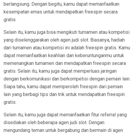
berlangsung. Dengan begitu, kamu dapat memanfaatkan
kesempatan emas untuk mendapatkan freespin secara
gratis.
Selain itu, kamu juga bisa mengikuti turnamen atau kompetisi
yang diselenggarakan oleh agen judi slot. Biasanya, hadiah
dari turnamen atau kompetisi ini adalah freespin gratis. Kamu
dapat memanfaatkan keahlian dan keberuntunganmu untuk
memenangkan turnamen dan mendapatkan freespin secara
gratis. Selain itu, kamu juga dapat memperluas jaringan
dengan berkomunikasi dan berkompetisi dengan pemain lain.
Siapa tahu, kamu dapat memperoleh freespin dari pemain
lain yang berbagi tips dan trik untuk mendapatkan freespin
gratis.
Selain itu, kamu juga dapat memanfaatkan fitur referral yang
disediakan oleh beberapa agen judi slot. Dengan
mengundang teman untuk bergabung dan bermain di agen