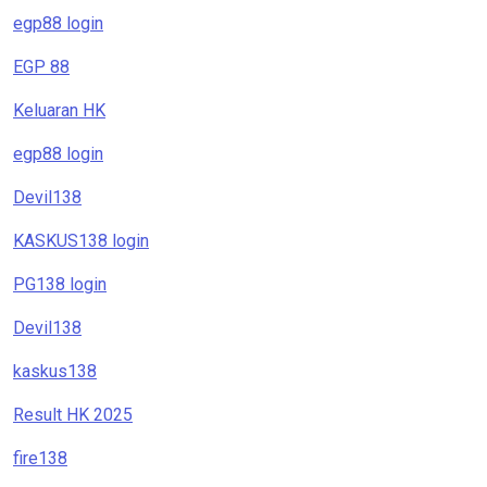
egp88 login
EGP 88
Keluaran HK
egp88 login
Devil138
KASKUS138 login
PG138 login
Devil138
kaskus138
Result HK 2025
fire138