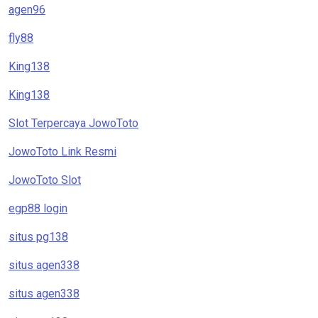
agen96
fly88
King138
King138
Slot Terpercaya JowoToto
JowoToto Link Resmi
JowoToto Slot
egp88 login
situs pg138
situs agen338
situs agen338