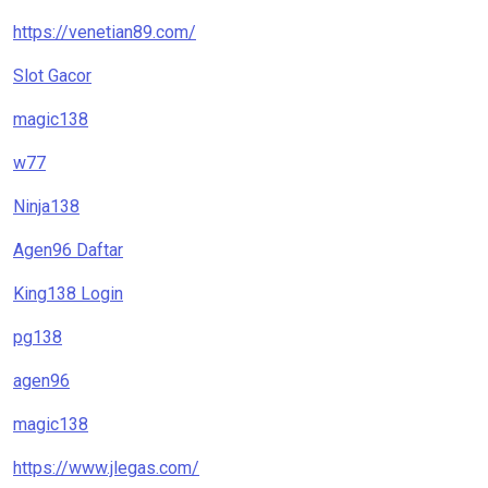
https://venetian89.com/
Slot Gacor
magic138
w77
Ninja138
Agen96 Daftar
King138 Login
pg138
agen96
magic138
https://www.jlegas.com/