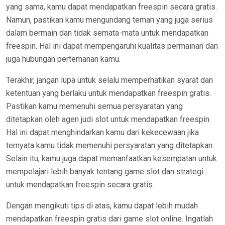
yang sama, kamu dapat mendapatkan freespin secara gratis.
Namun, pastikan kamu mengundang teman yang juga serius
dalam bermain dan tidak semata-mata untuk mendapatkan
freespin. Hal ini dapat mempengaruhi kualitas permainan dan
juga hubungan pertemanan kamu.
Terakhir, jangan lupa untuk selalu memperhatikan syarat dan
ketentuan yang berlaku untuk mendapatkan freespin gratis.
Pastikan kamu memenuhi semua persyaratan yang
ditetapkan oleh agen judi slot untuk mendapatkan freespin.
Hal ini dapat menghindarkan kamu dari kekecewaan jika
ternyata kamu tidak memenuhi persyaratan yang ditetapkan.
Selain itu, kamu juga dapat memanfaatkan kesempatan untuk
mempelajari lebih banyak tentang game slot dan strategi
untuk mendapatkan freespin secara gratis.
Dengan mengikuti tips di atas, kamu dapat lebih mudah
mendapatkan freespin gratis dari game slot online. Ingatlah