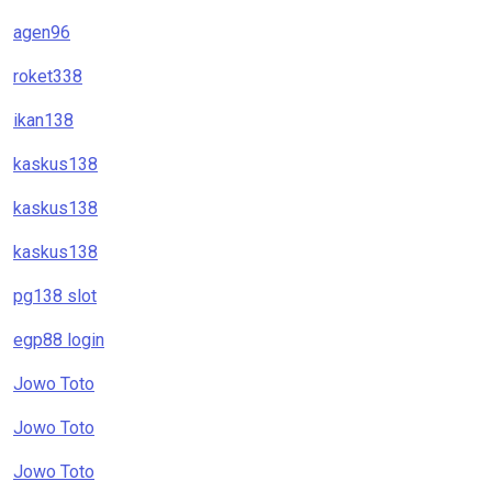
agen96
roket338
ikan138
kaskus138
kaskus138
kaskus138
pg138 slot
egp88 login
Jowo Toto
Jowo Toto
Jowo Toto