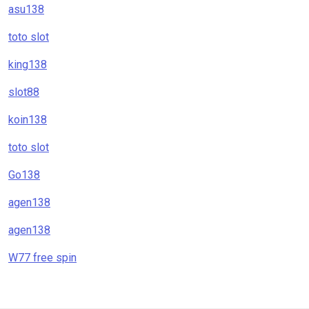
asu138
toto slot
king138
slot88
koin138
toto slot
Go138
agen138
agen138
W77 free spin