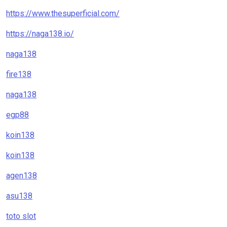
https://www.thesuperficial.com/
https://naga138.io/
naga138
fire138
naga138
egp88
koin138
koin138
agen138
asu138
toto slot