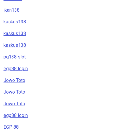
ikan138
kaskus138
kaskus138
kaskus138
pg138 slot
egp88 login
Jowo Toto
Jowo Toto
Jowo Toto
egp88 login
EGP 88