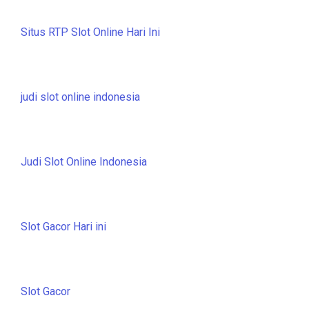
p
o
Situs RTP Slot Online Hari Ini
s
judi slot online indonesia
Judi Slot Online Indonesia
Slot Gacor Hari ini
Slot Gacor