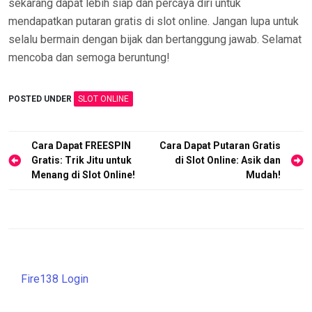
sekarang dapat lebih siap dan percaya diri untuk
mendapatkan putaran gratis di slot online. Jangan lupa untuk
selalu bermain dengan bijak dan bertanggung jawab. Selamat
mencoba dan semoga beruntung!
POSTED UNDER
SLOT ONLINE
N
Cara Dapat FREESPIN
Cara Dapat Putaran Gratis
Gratis: Trik Jitu untuk
di Slot Online: Asik dan
a
Menang di Slot Online!
Mudah!
v
i
g
a
s
Fire138 Login
i