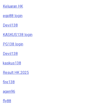
Keluaran HK
egp88 login
Devil138
KASKUS138 login
PG138 login
Devil138
kaskus138
Result HK 2025
fire138
agen96
fly88