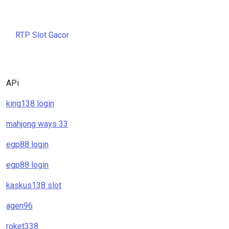
RTP Slot Gacor
APi
king138 login
mahjong ways 33
egp88 login
egp88 login
kaskus138 slot
agen96
roket338