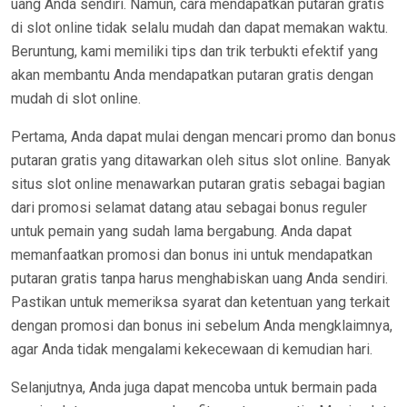
uang Anda sendiri. Namun, cara mendapatkan putaran gratis
di slot online tidak selalu mudah dan dapat memakan waktu.
Beruntung, kami memiliki tips dan trik terbukti efektif yang
akan membantu Anda mendapatkan putaran gratis dengan
mudah di slot online.
Pertama, Anda dapat mulai dengan mencari promo dan bonus
putaran gratis yang ditawarkan oleh situs slot online. Banyak
situs slot online menawarkan putaran gratis sebagai bagian
dari promosi selamat datang atau sebagai bonus reguler
untuk pemain yang sudah lama bergabung. Anda dapat
memanfaatkan promosi dan bonus ini untuk mendapatkan
putaran gratis tanpa harus menghabiskan uang Anda sendiri.
Pastikan untuk memeriksa syarat dan ketentuan yang terkait
dengan promosi dan bonus ini sebelum Anda mengklaimnya,
agar Anda tidak mengalami kekecewaan di kemudian hari.
Selanjutnya, Anda juga dapat mencoba untuk bermain pada