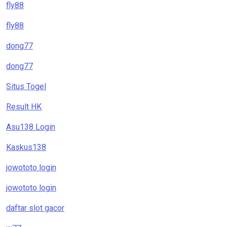
fly88
fly88
dong77
dong77
Situs Togel
Result HK
Asu138 Login
Kaskus138
jowototo login
jowototo login
daftar slot gacor