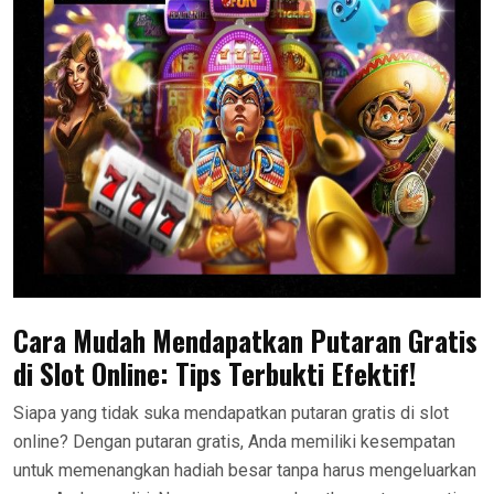
Cara Mudah Mendapatkan Putaran Gratis
di Slot Online: Tips Terbukti Efektif!
Siapa yang tidak suka mendapatkan putaran gratis di slot
online? Dengan putaran gratis, Anda memiliki kesempatan
untuk memenangkan hadiah besar tanpa harus mengeluarkan