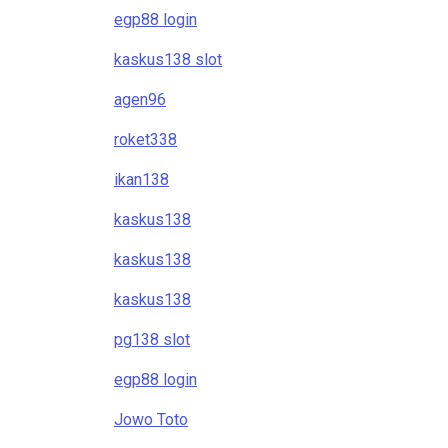
egp88 login
kaskus138 slot
agen96
roket338
ikan138
kaskus138
kaskus138
kaskus138
pg138 slot
egp88 login
Jowo Toto