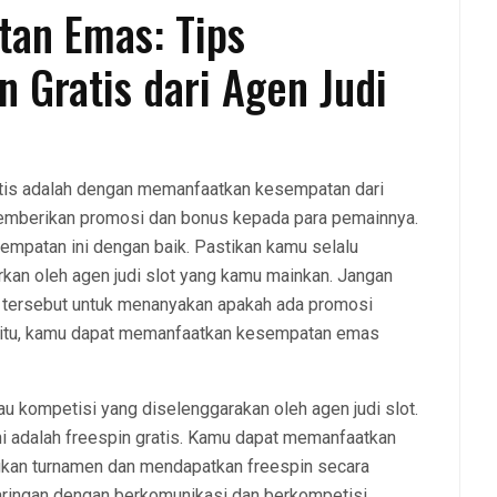
an Emas: Tips
 Gratis dari Agen Judi
atis adalah dengan memanfaatkan kesempatan dari
 memberikan promosi dan bonus kepada para pemainnya.
mpatan ini dengan baik. Pastikan kamu selalu
an oleh agen judi slot yang kamu mainkan. Jangan
 tersebut untuk menanyakan apakah ada promosi
gitu, kamu dapat memanfaatkan kesempatan emas
tau kompetisi yang diselenggarakan oleh agen judi slot.
ini adalah freespin gratis. Kamu dapat memanfaatkan
kan turnamen dan mendapatkan freespin secara
 jaringan dengan berkomunikasi dan berkompetisi