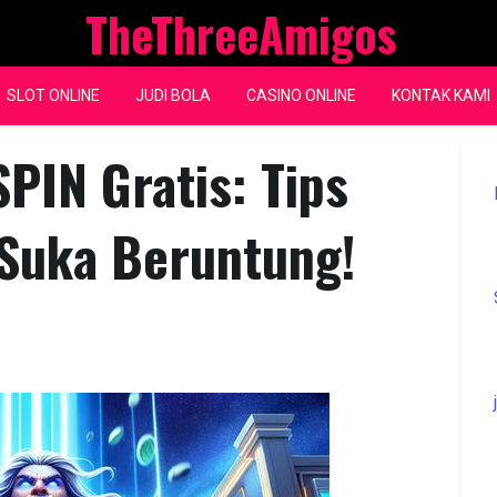
TheThreeAmigos
SLOT ONLINE
JUDI BOLA
CASINO ONLINE
KONTAK KAMI
PIN Gratis: Tips
Suka Beruntung!