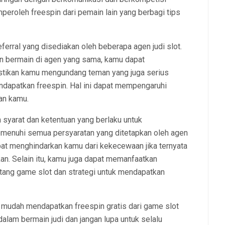
peroleh freespin dari pemain lain yang berbagi tips
eferral yang disediakan oleh beberapa agen judi slot.
 bermain di agen yang sama, kamu dapat
astikan kamu mengundang teman yang juga serius
dapatkan freespin. Hal ini dapat mempengaruhi
an kamu.
n syarat dan ketentuan yang berlaku untuk
emenuhi semua persyaratan yang ditetapkan oleh agen
apat menghindarkan kamu dari kekecewaan jika ternyata
an. Selain itu, kamu juga dapat memanfaatkan
tang game slot dan strategi untuk mendapatkan
h mudah mendapatkan freespin gratis dari game slot
dalam bermain judi dan jangan lupa untuk selalu