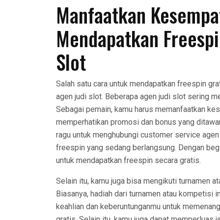
Manfaatkan Kesempat
Mendapatkan Freespin
Slot
Salah satu cara untuk mendapatkan freespin gr
agen judi slot. Beberapa agen judi slot sering
Sebagai pemain, kamu harus memanfaatkan kese
memperhatikan promosi dan bonus yang ditawark
ragu untuk menghubungi customer service agen
freespin yang sedang berlangsung. Dengan be
untuk mendapatkan freespin secara gratis.
Selain itu, kamu juga bisa mengikuti turnamen a
Biasanya, hadiah dari turnamen atau kompetisi 
keahlian dan keberuntunganmu untuk memenang
gratis. Selain itu, kamu juga dapat memperluas