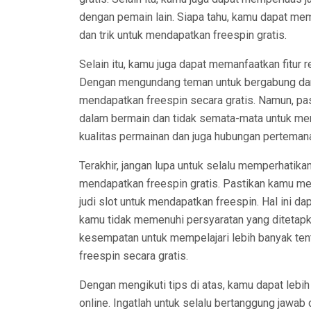
dengan pemain lain. Siapa tahu, kamu dapat mem
dan trik untuk mendapatkan freespin gratis.
Selain itu, kamu juga dapat memanfaatkan fitur r
Dengan mengundang teman untuk bergabung dan
mendapatkan freespin secara gratis. Namun, p
dalam bermain dan tidak semata-mata untuk men
kualitas permainan dan juga hubungan perteman
Terakhir, jangan lupa untuk selalu memperhatika
mendapatkan freespin gratis. Pastikan kamu m
judi slot untuk mendapatkan freespin. Hal ini d
kamu tidak memenuhi persyaratan yang ditetapk
kesempatan untuk mempelajari lebih banyak ten
freespin secara gratis.
Dengan mengikuti tips di atas, kamu dapat lebi
online. Ingatlah untuk selalu bertanggung jawab 