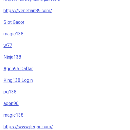
https://venetian89.com/
Slot Gacor
magic138
w77
Ninja138
Agen96 Daftar
King138 Login
pg138
agen96
magic138
https://www.jlegas.com/