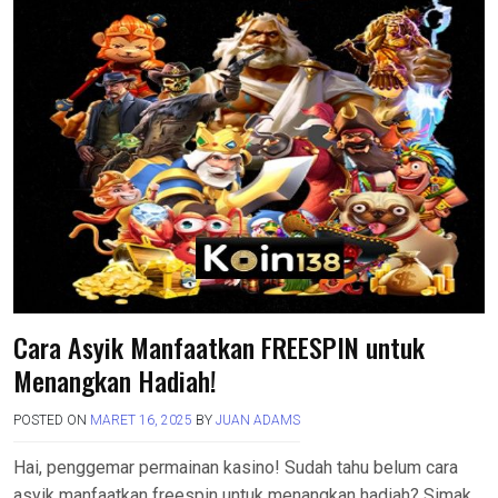
Cara Asyik Manfaatkan FREESPIN untuk
Menangkan Hadiah!
POSTED ON
MARET 16, 2025
BY
JUAN ADAMS
Hai, penggemar permainan kasino! Sudah tahu belum cara
asyik manfaatkan freespin untuk menangkan hadiah? Simak