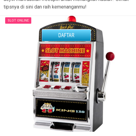
tipsnya di sini dan raih kemenanganmu!
SLOT ONLINE