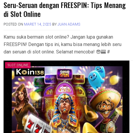
Seru-Seruan dengan FREESPIN: Tips Menang
di Slot Online
POSTED ON
MARET 14, 2025
BY
JUAN ADAMS
Kamu suka bermain slot online? Jangan lupa gunakan
FREESPIN! Dengan tips ini, kamu bisa menang lebih seru
dan seruan di slot online. Selamat mencoba! 😎🎰 #
SLOT ONLINE