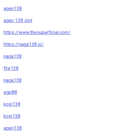
agen138
agen 138 slot
https://www.thesuperficial.com/
https://naga138.io/
naga138
fire138
naga138
egp88
koin138
koin138
agen138