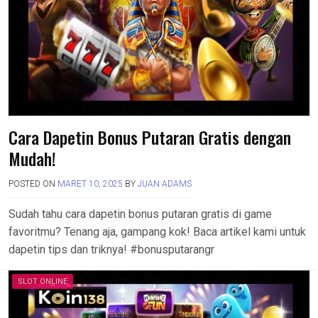
Cara Dapetin Bonus Putaran Gratis dengan
Mudah!
POSTED ON
MARET 10, 2025
BY
JUAN ADAMS
Sudah tahu cara dapetin bonus putaran gratis di game
favoritmu? Tenang aja, gampang kok! Baca artikel kami untuk
dapetin tips dan triknya! #bonusputarangr
SLOT ONLINE