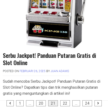
Serbu Jackpot! Panduan Putaran Gratis di
Slot Online
POSTED ON
FEBRUARI 26, 2025
BY
JUAN ADAMS
Sudah mencoba Serbu Jackpot! Panduan Putaran Gratis di
Slot Online? Dapatkan tips dan trik menghasilkan putaran
gratis yang menguntungkan di artikel ini!
P
1
…
20
21
22
…
24