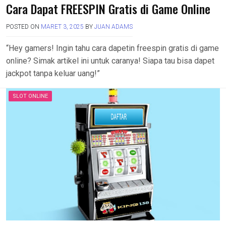
Cara Dapat FREESPIN Gratis di Game Online
POSTED ON
MARET 3, 2025
BY
JUAN ADAMS
“Hey gamers! Ingin tahu cara dapetin freespin gratis di game
online? Simak artikel ini untuk caranya! Siapa tau bisa dapet
jackpot tanpa keluar uang!”
SLOT ONLINE