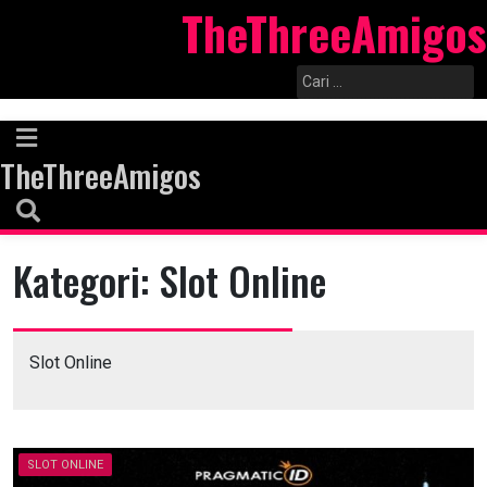
TheThreeAmigos
S
k
i
C
p
a
t
r
o
i
TheThreeAmigos
c
u
o
n
n
t
t
u
Kategori:
Slot Online
e
k
n
:
t
Slot Online
SLOT ONLINE