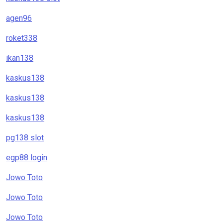
agen96
roket338
ikan138
kaskus138
kaskus138
kaskus138
pg138 slot
egp88 login
Jowo Toto
Jowo Toto
Jowo Toto