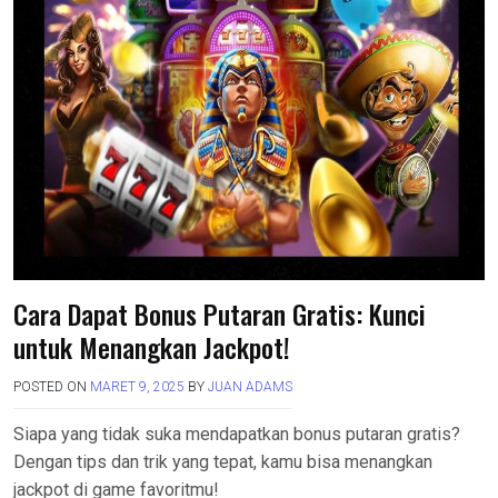
Cara Dapat Bonus Putaran Gratis: Kunci
untuk Menangkan Jackpot!
POSTED ON
MARET 9, 2025
BY
JUAN ADAMS
Siapa yang tidak suka mendapatkan bonus putaran gratis?
Dengan tips dan trik yang tepat, kamu bisa menangkan
jackpot di game favoritmu!