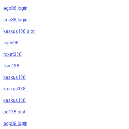
egp88 login
egp88 login
kaskus138 slot
agen96
roket338
ikan138
kaskus138
kaskus138
kaskus138
pg138 slot
egp88 login