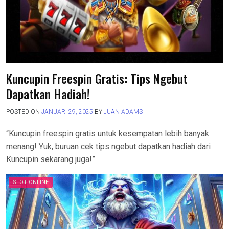
Kuncupin Freespin Gratis: Tips Ngebut
Dapatkan Hadiah!
POSTED ON
JANUARI 29, 2025
BY
JUAN ADAMS
“Kuncupin freespin gratis untuk kesempatan lebih banyak
menang! Yuk, buruan cek tips ngebut dapatkan hadiah dari
Kuncupin sekarang juga!”
SLOT ONLINE