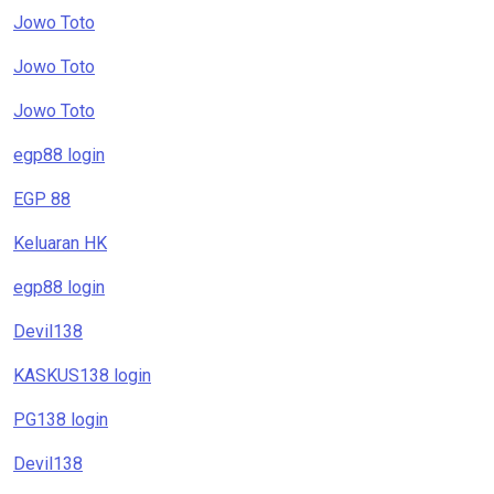
Jowo Toto
Jowo Toto
Jowo Toto
egp88 login
EGP 88
Keluaran HK
egp88 login
Devil138
KASKUS138 login
PG138 login
Devil138