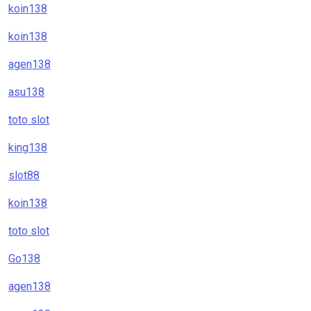
koin138
koin138
agen138
asu138
toto slot
king138
slot88
koin138
toto slot
Go138
agen138