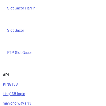
Slot Gacor Hari ini
Slot Gacor
RTP Slot Gacor
APi
KING138
king138 login
mahjong ways 33