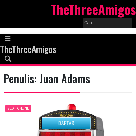
TheThreeAmigos
S
k
i
C
p
a
t
r
o
i
TheThreeAmigos
c
u
o
n
n
t
t
u
Penulis:
Juan Adams
e
k
n
:
t
SLOT ONLINE