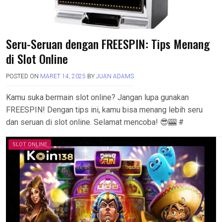
Seru-Seruan dengan FREESPIN: Tips Menang
di Slot Online
POSTED ON
MARET 14, 2025
BY
JUAN ADAMS
Kamu suka bermain slot online? Jangan lupa gunakan
FREESPIN! Dengan tips ini, kamu bisa menang lebih seru
dan seruan di slot online. Selamat mencoba! 😎🎰 #
SLOT ONLINE