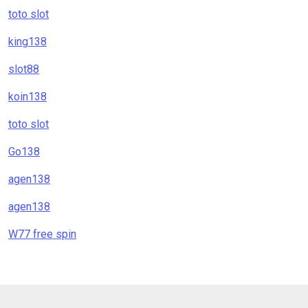
toto slot
king138
slot88
koin138
toto slot
Go138
agen138
agen138
W77 free spin