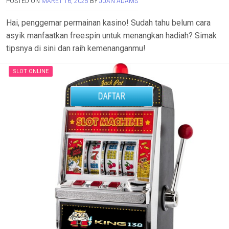
POSTED ON
MARET 16, 2025
BY
JUAN ADAMS
Hai, penggemar permainan kasino! Sudah tahu belum cara
asyik manfaatkan freespin untuk menangkan hadiah? Simak
tipsnya di sini dan raih kemenanganmu!
SLOT ONLINE