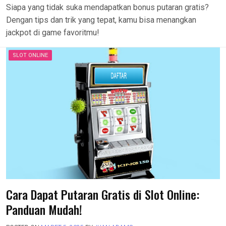
Siapa yang tidak suka mendapatkan bonus putaran gratis?
Dengan tips dan trik yang tepat, kamu bisa menangkan
jackpot di game favoritmu!
SLOT ONLINE
Cara Dapat Putaran Gratis di Slot Online:
Panduan Mudah!