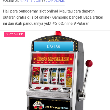
POSTED ON
MARET 5, 2025
BY
JUAN ADAMS
Hai, para penggemar slot online! Mau tau cara dapetin
putaran gratis di slot online? Gampang banget! Baca artikel
ini dan ikuti panduannya yuk! #SlotOnline #Putaran
SLOT ONLINE