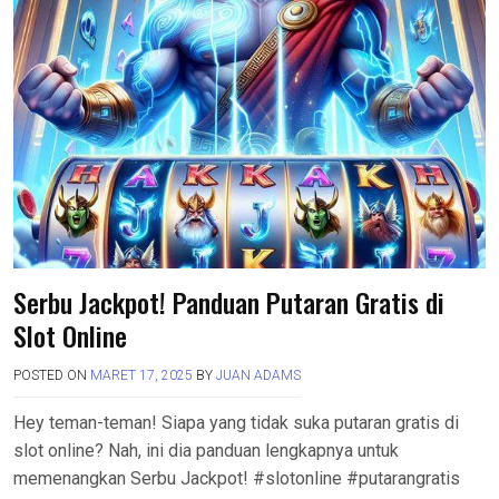
Serbu Jackpot! Panduan Putaran Gratis di
Slot Online
POSTED ON
MARET 17, 2025
BY
JUAN ADAMS
Hey teman-teman! Siapa yang tidak suka putaran gratis di
slot online? Nah, ini dia panduan lengkapnya untuk
memenangkan Serbu Jackpot! #slotonline #putarangratis