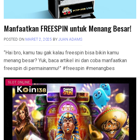
Manfaatkan FREESPIN untuk Menang Besar!
POSTED ON
MARET 2, 2025
BY
JUAN ADAMS
“Hai bro, kamu tau gak kalau freespin bisa bikin kamu
menang besar? Yuk, baca artikel ini dan coba manfaatkan
freespin di permainanmu!” #freespin #menangbes
SLOT ONLINE