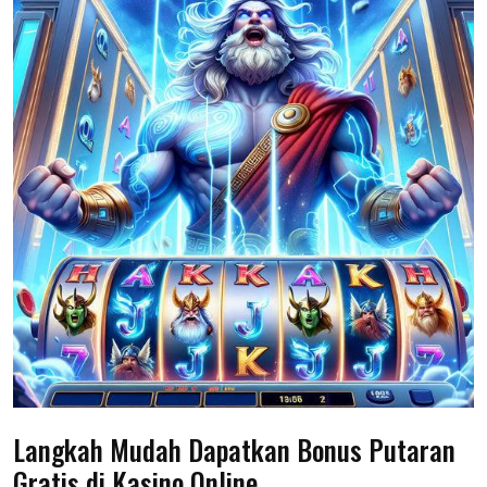
Langkah Mudah Dapatkan Bonus Putaran
Gratis di Kasino Online