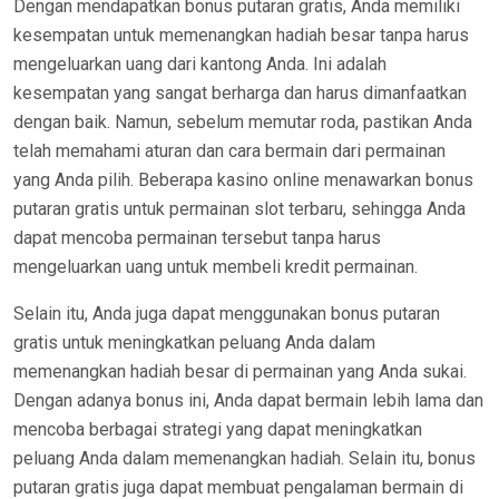
Dengan mendapatkan bonus putaran gratis, Anda memiliki
kesempatan untuk memenangkan hadiah besar tanpa harus
mengeluarkan uang dari kantong Anda. Ini adalah
kesempatan yang sangat berharga dan harus dimanfaatkan
dengan baik. Namun, sebelum memutar roda, pastikan Anda
telah memahami aturan dan cara bermain dari permainan
yang Anda pilih. Beberapa kasino online menawarkan bonus
putaran gratis untuk permainan slot terbaru, sehingga Anda
dapat mencoba permainan tersebut tanpa harus
mengeluarkan uang untuk membeli kredit permainan.
Selain itu, Anda juga dapat menggunakan bonus putaran
gratis untuk meningkatkan peluang Anda dalam
memenangkan hadiah besar di permainan yang Anda sukai.
Dengan adanya bonus ini, Anda dapat bermain lebih lama dan
mencoba berbagai strategi yang dapat meningkatkan
peluang Anda dalam memenangkan hadiah. Selain itu, bonus
putaran gratis juga dapat membuat pengalaman bermain di