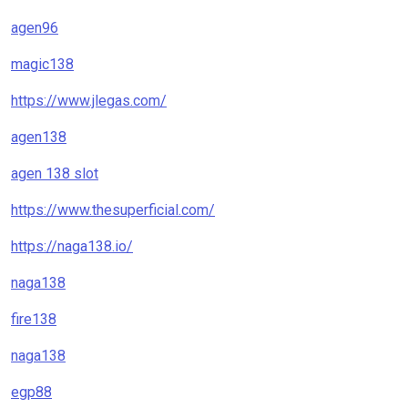
agen96
magic138
https://www.jlegas.com/
agen138
agen 138 slot
https://www.thesuperficial.com/
https://naga138.io/
naga138
fire138
naga138
egp88