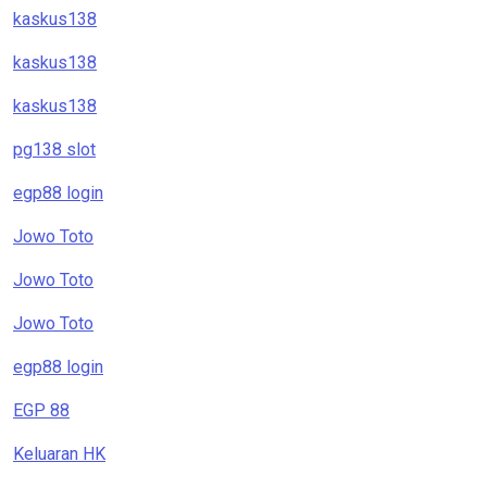
kaskus138
kaskus138
kaskus138
pg138 slot
egp88 login
Jowo Toto
Jowo Toto
Jowo Toto
egp88 login
EGP 88
Keluaran HK