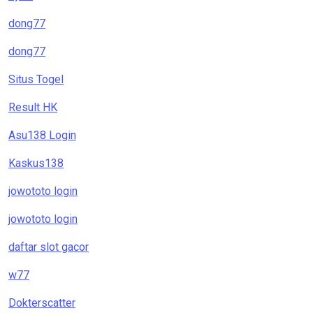
dong77
dong77
Situs Togel
Result HK
Asu138 Login
Kaskus138
jowototo login
jowototo login
daftar slot gacor
w77
Dokterscatter