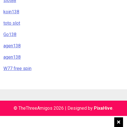
slot88
koin138
toto slot
Go138
agen138
agen138
W77 free spin
© TheThreeAmigos 2026
|
Designed by
PixaHive
.