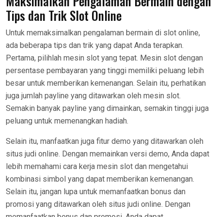
Maksimalkan Pengalaman Bermain dengan
Tips dan Trik Slot Online
Untuk memaksimalkan pengalaman bermain di slot online,
ada beberapa tips dan trik yang dapat Anda terapkan.
Pertama, pilihlah mesin slot yang tepat. Mesin slot dengan
persentase pembayaran yang tinggi memiliki peluang lebih
besar untuk memberikan kemenangan. Selain itu, perhatikan
juga jumlah payline yang ditawarkan oleh mesin slot.
Semakin banyak payline yang dimainkan, semakin tinggi juga
peluang untuk memenangkan hadiah.
Selain itu, manfaatkan juga fitur demo yang ditawarkan oleh
situs judi online. Dengan memainkan versi demo, Anda dapat
lebih memahami cara kerja mesin slot dan mengetahui
kombinasi simbol yang dapat memberikan kemenangan.
Selain itu, jangan lupa untuk memanfaatkan bonus dan
promosi yang ditawarkan oleh situs judi online. Dengan
memanfaatkan bonus dan promosi, Anda dapat