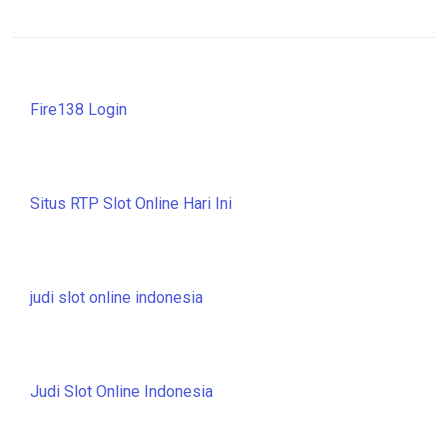
i
g
a
s
Fire138 Login
i
p
o
Situs RTP Slot Online Hari Ini
s
judi slot online indonesia
Judi Slot Online Indonesia