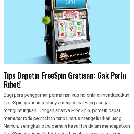
Tips Dapetin FreeSpin Gratisan: Gak Perlu
Ribet!
Bagi para penggemar permainan kasino online, mendapatkan
FreeSpin gratisan tentunya menjadi hal yang sangat
menguntungkan. Dengan adanya FreeSpin, pemain dapat
memutar roda permainan tanpa harus mengeluarkan uang.
Namun, seringkali para pemain kesulitan dalam mendapatkan
FreeSpin gratisan. Tidak perlu khawatir, karena kami akan