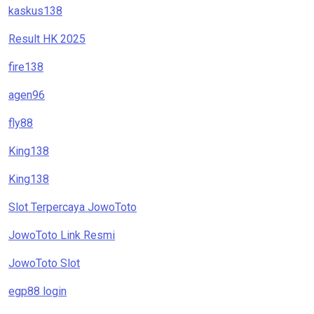
kaskus138
Result HK 2025
fire138
agen96
fly88
King138
King138
Slot Terpercaya JowoToto
JowoToto Link Resmi
JowoToto Slot
egp88 login