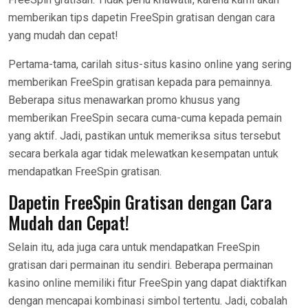
memberikan tips dapetin FreeSpin gratisan dengan cara
yang mudah dan cepat!
Pertama-tama, carilah situs-situs kasino online yang sering
memberikan FreeSpin gratisan kepada para pemainnya.
Beberapa situs menawarkan promo khusus yang
memberikan FreeSpin secara cuma-cuma kepada pemain
yang aktif. Jadi, pastikan untuk memeriksa situs tersebut
secara berkala agar tidak melewatkan kesempatan untuk
mendapatkan FreeSpin gratisan.
Dapetin FreeSpin Gratisan dengan Cara
Mudah dan Cepat!
Selain itu, ada juga cara untuk mendapatkan FreeSpin
gratisan dari permainan itu sendiri. Beberapa permainan
kasino online memiliki fitur FreeSpin yang dapat diaktifkan
dengan mencapai kombinasi simbol tertentu. Jadi, cobalah