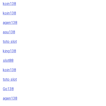
koin138
koin138
agen138
asu138
toto slot
king138
slot88
koin138
toto slot
Go138
agen138