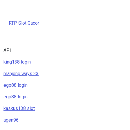
RTP Slot Gacor
APi
king138 login
mahjong ways 33
egp88 login
egp88 login
kaskus138 slot
agen96