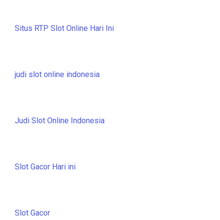
p
o
Situs RTP Slot Online Hari Ini
s
judi slot online indonesia
Judi Slot Online Indonesia
Slot Gacor Hari ini
Slot Gacor