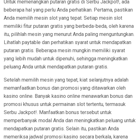
Untuk memenangkan putaran gratis di Serbu Jackpot!, ada
beberapa hal yang perlu Anda perhatikan. Pertama, pastikan
Anda memilih mesin slot yang tepat. Setiap mesin slot
memiliki fitur putaran gratis yang berbeda-beda, oleh karena
itu, pilihlah mesin yang menurut Anda paling menguntungkan.
Lihatlah paytable dan perhatikan syarat untuk mendapatkan
putaran gratis. Beberapa mesin mungkin memiliki syarat
yang lebih mudah untuk dipenuhi, sehingga meningkatkan
peluang Anda untuk mendapatkan putaran gratis.
Setelah memilih mesin yang tepat, kiat selanjutnya adalah
memanfaatkan bonus dan promosi yang ditawarkan oleh
kasino online. Banyak kasino online menawarkan bonus dan
promosi khusus untuk permainan slot tertentu, termasuk
Serbu Jackpot!. Manfaatkan bonus tersebut untuk
memperbanyak modal Anda dan meningkatkan peluang untuk
mendapatkan putaran gratis. Selain itu, pastikan Anda
memeriksa jadwal promosi kasino secara berkala, karena