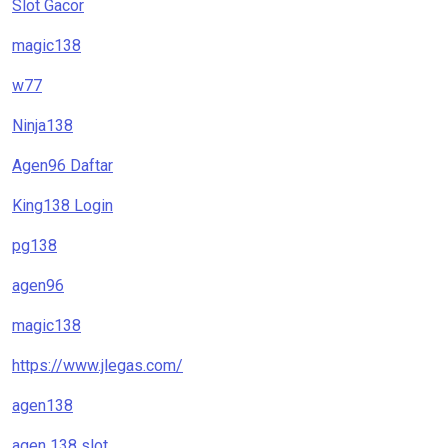
Slot Gacor
magic138
w77
Ninja138
Agen96 Daftar
King138 Login
pg138
agen96
magic138
https://www.jlegas.com/
agen138
agen 138 slot