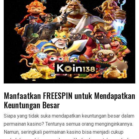
Manfaatkan FREESPIN untuk Mendapatkan
Keuntungan Besar
Siapa yang tidak suka mendapatkan keuntungan besar dalam
permainan kasino? Tentunya semua orang menginginkannya.
Namun, seringkali permainan kasino bisa menjadi cukup