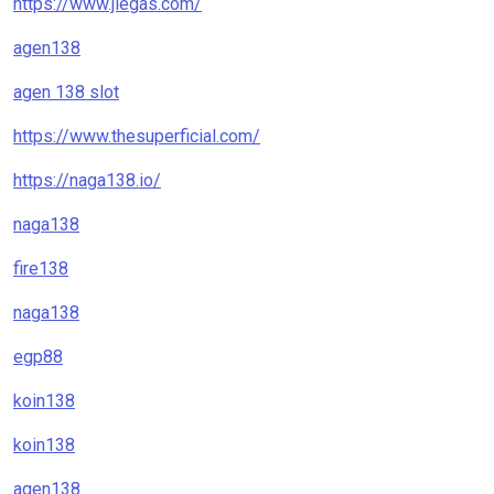
https://www.jlegas.com/
agen138
agen 138 slot
https://www.thesuperficial.com/
https://naga138.io/
naga138
fire138
naga138
egp88
koin138
koin138
agen138