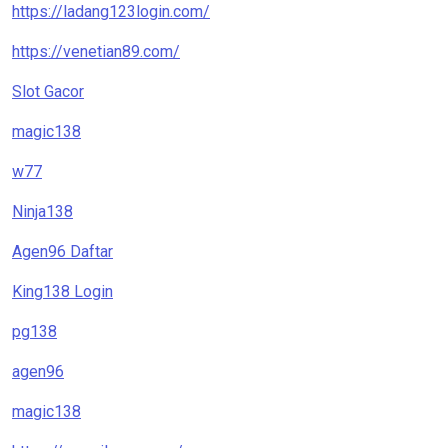
https://ladang123login.com/
https://venetian89.com/
Slot Gacor
magic138
w77
Ninja138
Agen96 Daftar
King138 Login
pg138
agen96
magic138