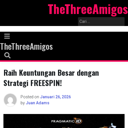
TheThreeAmigos
S
k
i
C
p
a
t
r
o
i
TheThreeAmigos
c
u
o
n
n
t
t
u
Raih Keuntungan Besar dengan
e
k
n
Strategi FREESPIN!
:
t
Posted on
Januari 26, 2026
by
Juan Adams