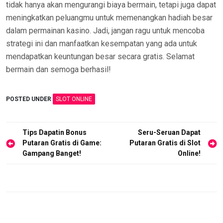
tidak hanya akan mengurangi biaya bermain, tetapi juga dapat
meningkatkan peluangmu untuk memenangkan hadiah besar
dalam permainan kasino. Jadi, jangan ragu untuk mencoba
strategi ini dan manfaatkan kesempatan yang ada untuk
mendapatkan keuntungan besar secara gratis. Selamat
bermain dan semoga berhasil!
POSTED UNDER
SLOT ONLINE
N
Tips Dapatin Bonus
Seru-Seruan Dapat
Putaran Gratis di Game:
Putaran Gratis di Slot
a
Gampang Banget!
Online!
v
i
g
a