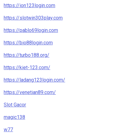
https://ion123login.com
https://slotwin303play.com
https://pablo69login.com
https://bio88login.com
https://turbo188.org/
https://kiet-123.com/
https://ladang123login.com/
https://venetian89.com/
Slot Gacor
magic138
w77