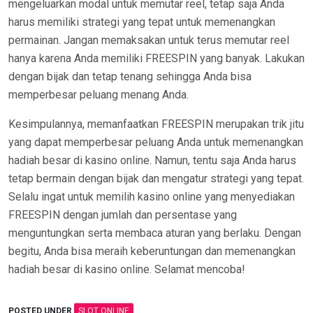
mengeluarkan modal untuk memutar reel, tetap saja Anda
harus memiliki strategi yang tepat untuk memenangkan
permainan. Jangan memaksakan untuk terus memutar reel
hanya karena Anda memiliki FREESPIN yang banyak. Lakukan
dengan bijak dan tetap tenang sehingga Anda bisa
memperbesar peluang menang Anda.
Kesimpulannya, memanfaatkan FREESPIN merupakan trik jitu
yang dapat memperbesar peluang Anda untuk memenangkan
hadiah besar di kasino online. Namun, tentu saja Anda harus
tetap bermain dengan bijak dan mengatur strategi yang tepat.
Selalu ingat untuk memilih kasino online yang menyediakan
FREESPIN dengan jumlah dan persentase yang
menguntungkan serta membaca aturan yang berlaku. Dengan
begitu, Anda bisa meraih keberuntungan dan memenangkan
hadiah besar di kasino online. Selamat mencoba!
POSTED UNDER
SLOT ONLINE