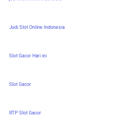
Judi Slot Online Indonesia
Slot Gacor Hari ini
Slot Gacor
RTP Slot Gacor