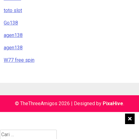
toto slot
Go138
agen138
agen138
W77 free spin
© TheThreeAmigos 2026
|
Designed by
PixaHive
.
C