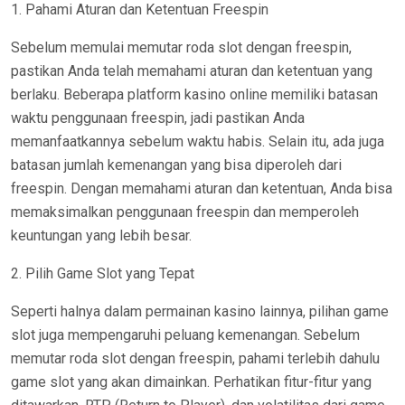
1. Pahami Aturan dan Ketentuan Freespin
Sebelum memulai memutar roda slot dengan freespin,
pastikan Anda telah memahami aturan dan ketentuan yang
berlaku. Beberapa platform kasino online memiliki batasan
waktu penggunaan freespin, jadi pastikan Anda
memanfaatkannya sebelum waktu habis. Selain itu, ada juga
batasan jumlah kemenangan yang bisa diperoleh dari
freespin. Dengan memahami aturan dan ketentuan, Anda bisa
memaksimalkan penggunaan freespin dan memperoleh
keuntungan yang lebih besar.
2. Pilih Game Slot yang Tepat
Seperti halnya dalam permainan kasino lainnya, pilihan game
slot juga mempengaruhi peluang kemenangan. Sebelum
memutar roda slot dengan freespin, pahami terlebih dahulu
game slot yang akan dimainkan. Perhatikan fitur-fitur yang