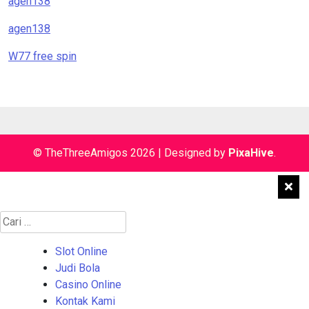
agen138
agen138
W77 free spin
© TheThreeAmigos 2026
|
Designed by
PixaHive
.
C
a
r
Slot Online
i
Judi Bola
u
Casino Online
n
Kontak Kami