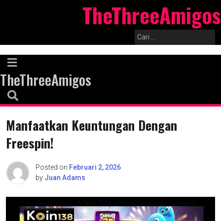
TheThreeAmigos
S
k
i
C
p
a
t
r
o
i
TheThreeAmigos
c
u
o
n
n
t
t
u
Manfaatkan Keuntungan Dengan
e
k
n
Freespin!
:
t
Posted on
Februari 2, 2026
by
Juan Adams