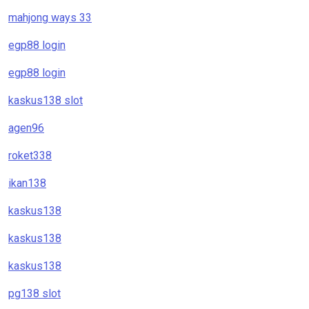
mahjong ways 33
egp88 login
egp88 login
kaskus138 slot
agen96
roket338
ikan138
kaskus138
kaskus138
kaskus138
pg138 slot