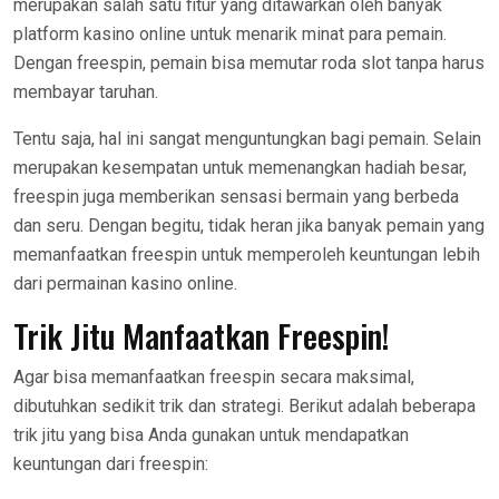
merupakan salah satu fitur yang ditawarkan oleh banyak
platform kasino online untuk menarik minat para pemain.
Dengan freespin, pemain bisa memutar roda slot tanpa harus
membayar taruhan.
Tentu saja, hal ini sangat menguntungkan bagi pemain. Selain
merupakan kesempatan untuk memenangkan hadiah besar,
freespin juga memberikan sensasi bermain yang berbeda
dan seru. Dengan begitu, tidak heran jika banyak pemain yang
memanfaatkan freespin untuk memperoleh keuntungan lebih
dari permainan kasino online.
Trik Jitu Manfaatkan Freespin!
Agar bisa memanfaatkan freespin secara maksimal,
dibutuhkan sedikit trik dan strategi. Berikut adalah beberapa
trik jitu yang bisa Anda gunakan untuk mendapatkan
keuntungan dari freespin: