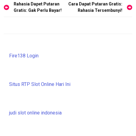
N
Rahasia Dapet Putaran
Cara Dapat Putaran Gratis:
Gratis: Gak Perlu Bayar!
Rahasia Tersembunyi!
a
v
i
g
a
Fire138 Login
s
i
p
o
Situs RTP Slot Online Hari Ini
s
judi slot online indonesia