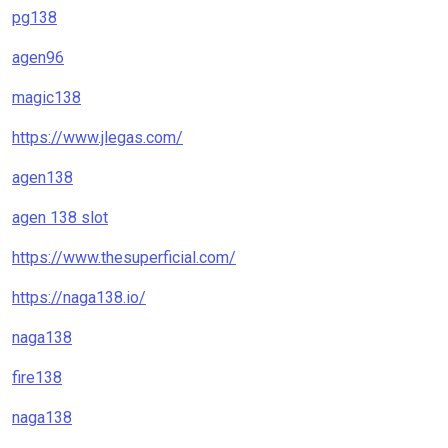
pg138
agen96
magic138
https://www.jlegas.com/
agen138
agen 138 slot
https://www.thesuperficial.com/
https://naga138.io/
naga138
fire138
naga138