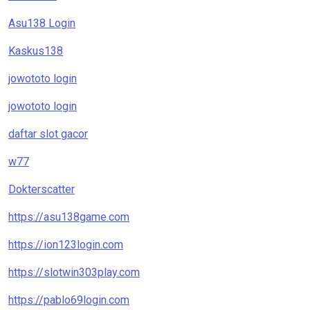
Asu138 Login
Kaskus138
jowototo login
jowototo login
daftar slot gacor
w77
Dokterscatter
https://asu138game.com
https://ion123login.com
https://slotwin303play.com
https://pablo69login.com