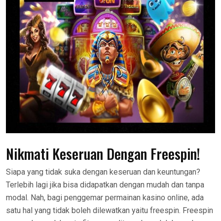
Nikmati Keseruan Dengan Freespin!
Siapa yang tidak suka dengan keseruan dan keuntungan?
Terlebih lagi jika bisa didapatkan dengan mudah dan tanpa
modal. Nah, bagi penggemar permainan kasino online, ada
satu hal yang tidak boleh dilewatkan yaitu freespin. Freespin