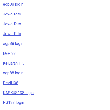
egp88 login
Jowo Toto
Jowo Toto
Jowo Toto
egp88 login
EGP 88
Keluaran HK
egp88 login
Devil138
KASKUS138 login
PG138 login