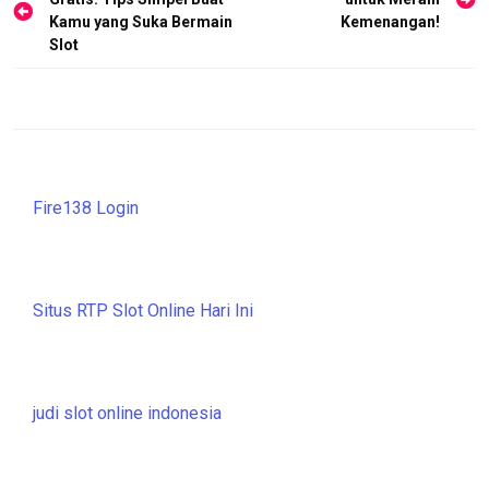
a
Kamu yang Suka Bermain
Kemenangan!
v
Slot
i
g
a
s
i
Fire138 Login
p
o
s
Situs RTP Slot Online Hari Ini
judi slot online indonesia