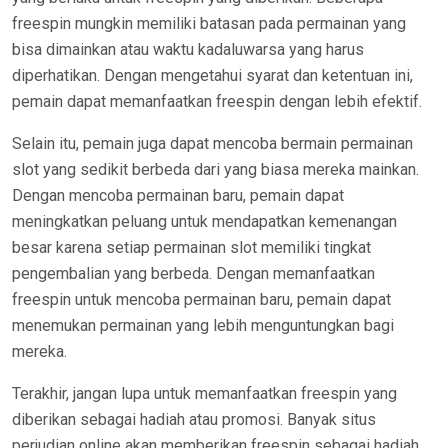
freespin mungkin memiliki batasan pada permainan yang
bisa dimainkan atau waktu kadaluwarsa yang harus
diperhatikan. Dengan mengetahui syarat dan ketentuan ini,
pemain dapat memanfaatkan freespin dengan lebih efektif.
Selain itu, pemain juga dapat mencoba bermain permainan
slot yang sedikit berbeda dari yang biasa mereka mainkan.
Dengan mencoba permainan baru, pemain dapat
meningkatkan peluang untuk mendapatkan kemenangan
besar karena setiap permainan slot memiliki tingkat
pengembalian yang berbeda. Dengan memanfaatkan
freespin untuk mencoba permainan baru, pemain dapat
menemukan permainan yang lebih menguntungkan bagi
mereka.
Terakhir, jangan lupa untuk memanfaatkan freespin yang
diberikan sebagai hadiah atau promosi. Banyak situs
perjudian online akan memberikan freespin sebagai hadiah