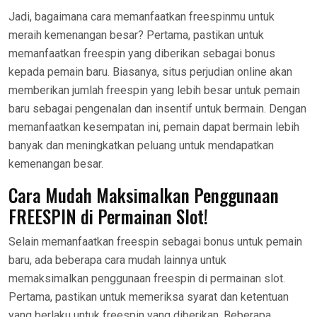
Jadi, bagaimana cara memanfaatkan freespinmu untuk
meraih kemenangan besar? Pertama, pastikan untuk
memanfaatkan freespin yang diberikan sebagai bonus
kepada pemain baru. Biasanya, situs perjudian online akan
memberikan jumlah freespin yang lebih besar untuk pemain
baru sebagai pengenalan dan insentif untuk bermain. Dengan
memanfaatkan kesempatan ini, pemain dapat bermain lebih
banyak dan meningkatkan peluang untuk mendapatkan
kemenangan besar.
Cara Mudah Maksimalkan Penggunaan
FREESPIN di Permainan Slot!
Selain memanfaatkan freespin sebagai bonus untuk pemain
baru, ada beberapa cara mudah lainnya untuk
memaksimalkan penggunaan freespin di permainan slot.
Pertama, pastikan untuk memeriksa syarat dan ketentuan
yang berlaku untuk freespin yang diberikan. Beberapa