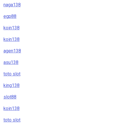
naga138
egp88
koin138
koin138
agen138
asu138
toto slot
king138
slot88
koin138
toto slot