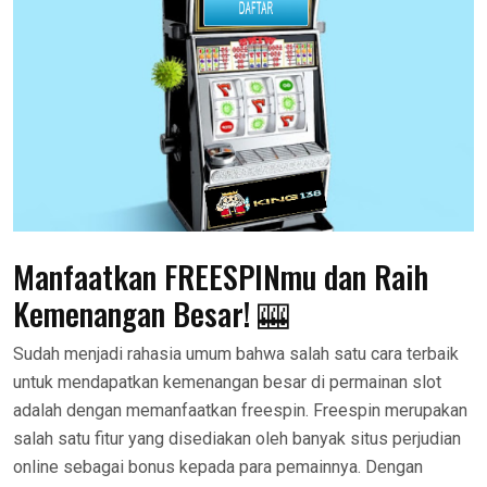
Manfaatkan FREESPINmu dan Raih
Kemenangan Besar! 🎰
Sudah menjadi rahasia umum bahwa salah satu cara terbaik
untuk mendapatkan kemenangan besar di permainan slot
adalah dengan memanfaatkan freespin. Freespin merupakan
salah satu fitur yang disediakan oleh banyak situs perjudian
online sebagai bonus kepada para pemainnya. Dengan