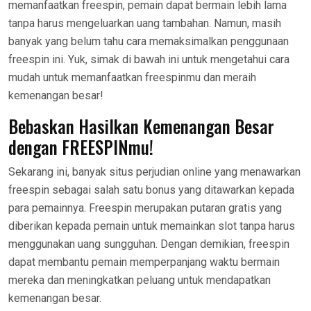
memanfaatkan freespin, pemain dapat bermain lebih lama
tanpa harus mengeluarkan uang tambahan. Namun, masih
banyak yang belum tahu cara memaksimalkan penggunaan
freespin ini. Yuk, simak di bawah ini untuk mengetahui cara
mudah untuk memanfaatkan freespinmu dan meraih
kemenangan besar!
Bebaskan Hasilkan Kemenangan Besar
dengan FREESPINmu!
Sekarang ini, banyak situs perjudian online yang menawarkan
freespin sebagai salah satu bonus yang ditawarkan kepada
para pemainnya. Freespin merupakan putaran gratis yang
diberikan kepada pemain untuk memainkan slot tanpa harus
menggunakan uang sungguhan. Dengan demikian, freespin
dapat membantu pemain memperpanjang waktu bermain
mereka dan meningkatkan peluang untuk mendapatkan
kemenangan besar.