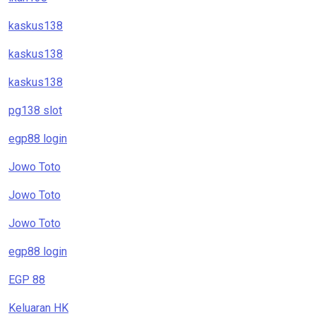
kaskus138
kaskus138
kaskus138
pg138 slot
egp88 login
Jowo Toto
Jowo Toto
Jowo Toto
egp88 login
EGP 88
Keluaran HK