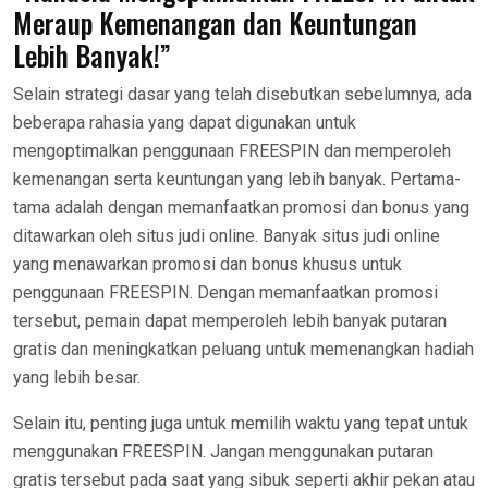
Meraup Kemenangan dan Keuntungan
Lebih Banyak!”
Selain strategi dasar yang telah disebutkan sebelumnya, ada
beberapa rahasia yang dapat digunakan untuk
mengoptimalkan penggunaan FREESPIN dan memperoleh
kemenangan serta keuntungan yang lebih banyak. Pertama-
tama adalah dengan memanfaatkan promosi dan bonus yang
ditawarkan oleh situs judi online. Banyak situs judi online
yang menawarkan promosi dan bonus khusus untuk
penggunaan FREESPIN. Dengan memanfaatkan promosi
tersebut, pemain dapat memperoleh lebih banyak putaran
gratis dan meningkatkan peluang untuk memenangkan hadiah
yang lebih besar.
Selain itu, penting juga untuk memilih waktu yang tepat untuk
menggunakan FREESPIN. Jangan menggunakan putaran
gratis tersebut pada saat yang sibuk seperti akhir pekan atau