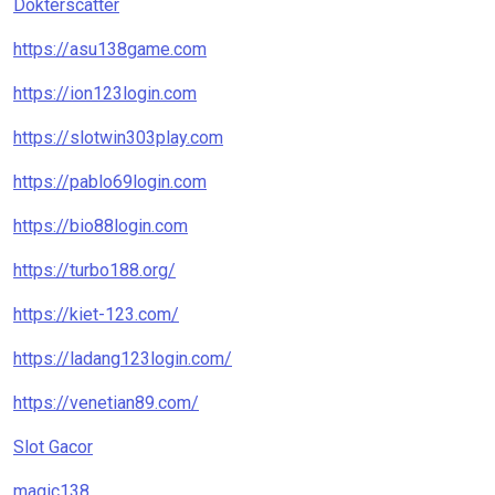
Dokterscatter
https://asu138game.com
https://ion123login.com
https://slotwin303play.com
https://pablo69login.com
https://bio88login.com
https://turbo188.org/
https://kiet-123.com/
https://ladang123login.com/
https://venetian89.com/
Slot Gacor
magic138