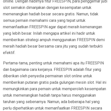
online. Dengan hadirnya fitur FREESPIN, para penggemar judi
slot semakin dimanjakan dengan kesempatan untuk
memenangkan hadiah besar secara gratis. Namun, tidak
semua pemain memahami cara yang tepat untuk
memanfaatkan FREESPIN agar dapat meraih kemenangan
yang lebih besar. Inilah mengapa artikel ini hadir untuk
memberikan strategi ampuh menggunakan FREESPIN demi
meraih hadiah besar bersama cara jitu yang sudah terbukti
efektif.
Pertama-tama, penting untuk memahami apa itu FREESPIN
dan bagaimana cara kerjanya. FREESPIN adalah fitur yang
diberikan oleh penyedia permainan slot online untuk
memberikan putaran gratis pada gulungan mesin slot. Hal ini
memungkinkan para pemain untuk memperoleh kesempatan
untuk memenangkan hadiah tanpa harus menggunakan
taruhan yang sebenarnya. Namun, ada beberapa hal yang
perlu diperhatikan untuk memanfaatkan FREESPIN secara