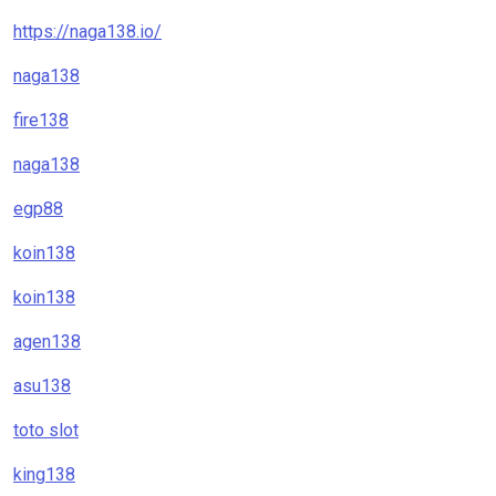
https://naga138.io/
naga138
fire138
naga138
egp88
koin138
koin138
agen138
asu138
toto slot
king138