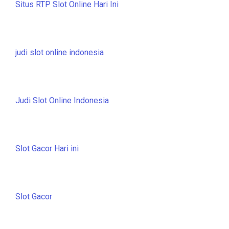
Situs RTP Slot Online Hari Ini
s
judi slot online indonesia
Judi Slot Online Indonesia
Slot Gacor Hari ini
Slot Gacor