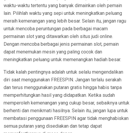
waktu-waktu tertentu yang banyak dimainkan oleh pemain
lain. Pilihlah waktu yang sepi untuk meningkatkan peluang
meraih kemenangan yang lebih besar. Selain itu, jangan ragu
untuk mencoba peruntungan pada berbagai macam
permainan slot yang ditawarkan oleh situs judi online.
Dengan mencoba berbagai jenis permainan slot, pemain
dapat menemukan mesin yang paling cocok dan
meningkatkan peluang untuk memenangkan hadiah besar.
Tidak kalah pentingnya adalah untuk selalu mengendalikan
diri saat menggunakan FREESPIN. Jangan terlalu serakah
dan terus menggunakan putaran gratis hingga habis tanpa
memperhitungkan hasil yang didapatkan. Ketika sudah
memperoleh kemenangan yang cukup besar, sebaiknya untuk
berhenti dan menikmati hasilnya. Selain itu, jangan lupa untuk
membatasi penggunaan FREESPIN agar tidak menghabiskan
semua putaran yang disediakan dan tetap dapat