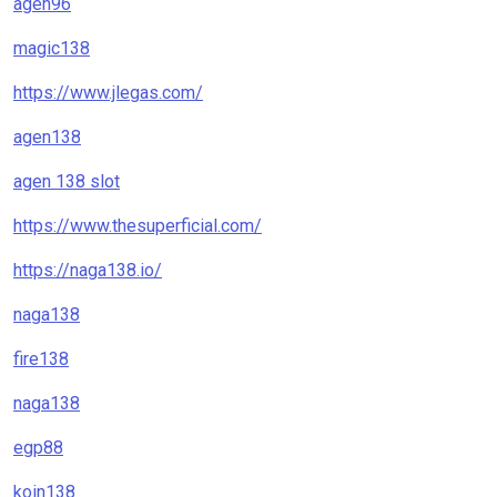
agen96
magic138
https://www.jlegas.com/
agen138
agen 138 slot
https://www.thesuperficial.com/
https://naga138.io/
naga138
fire138
naga138
egp88
koin138