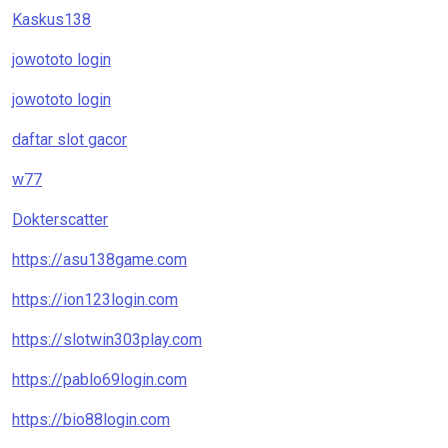
Kaskus138
jowototo login
jowototo login
daftar slot gacor
w77
Dokterscatter
https://asu138game.com
https://ion123login.com
https://slotwin303play.com
https://pablo69login.com
https://bio88login.com