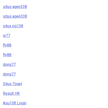
situs agen338
situs agen338
situs pg138
w77
fly88
fly88
dong77
dong77
Situs Togel
Result HK
Asu138 Login