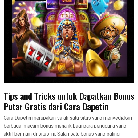
Tips and Tricks untuk Dapatkan Bonus
Putar Gratis dari Cara Dapetin
Cara Dapetin merupakan salah satu situs yang menyediakan
berbagai macam bonus menarik bagi para pengguna yang
aktif bermain di situs ini. Salah satu bonus yang paling