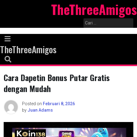
TheThreeAmigos
S
k
i
C
p
a
t
r
o
i
TheThreeAmigos
c
u
o
n
n
t
t
u
Cara Dapetin Bonus Putar Gratis
e
k
n
dengan Mudah
:
t
Posted on
Februari 8, 2026
by
Juan Adams