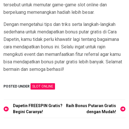
tersebut untuk memutar game-game slot online dan
berpeluang memenangkan hadiah lebih besar.
Dengan mengetahui tips dan triks serta langkah-langkah
sederhana untuk mendapatkan bonus putar gratis di Cara
Dapetin, kamu tidak perlu khawatir lagi tentang bagaimana
cara mendapatkan bonus ini. Selalu ingat untuk rajin
mengikuti event dan memanfaatkan fitur referral agar kamu
bisa mendapatkan bonus putar gratis lebih banyak. Selamat
bermain dan semoga berhasil!
POSTED UNDER
SLOT ONLINE
N
Dapetin FREESPIN Gratis?
Raih Bonus Putaran Gratis
Begini Caranya!
dengan Mudah!
a
v