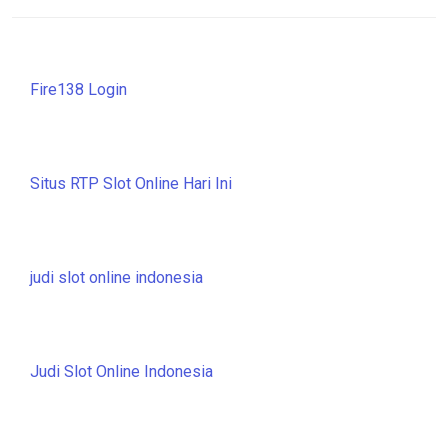
i
g
a
Fire138 Login
s
i
p
o
Situs RTP Slot Online Hari Ini
s
judi slot online indonesia
Judi Slot Online Indonesia