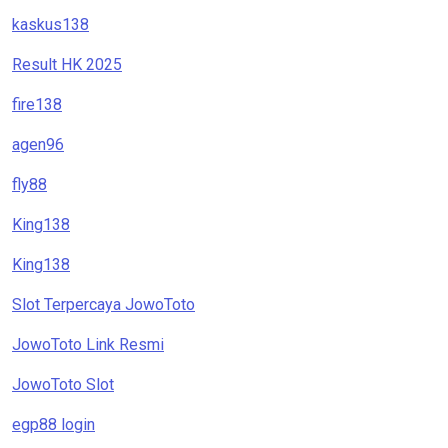
kaskus138
Result HK 2025
fire138
agen96
fly88
King138
King138
Slot Terpercaya JowoToto
JowoToto Link Resmi
JowoToto Slot
egp88 login