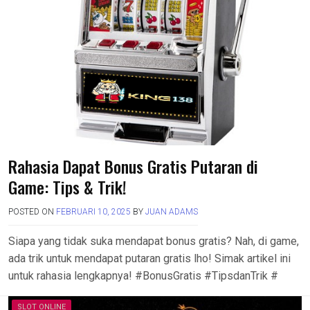
Rahasia Dapat Bonus Gratis Putaran di
Game: Tips & Trik!
POSTED ON
FEBRUARI 10, 2025
BY
JUAN ADAMS
Siapa yang tidak suka mendapat bonus gratis? Nah, di game,
ada trik untuk mendapat putaran gratis lho! Simak artikel ini
untuk rahasia lengkapnya! #BonusGratis #TipsdanTrik #
SLOT ONLINE