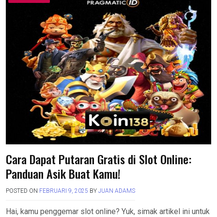
Cara Dapat Putaran Gratis di Slot Online:
Panduan Asik Buat Kamu!
POSTED ON
FEBRUARI 9, 2025
BY
JUAN ADAMS
Hai, kamu penggemar slot online? Yuk, simak artikel ini untuk