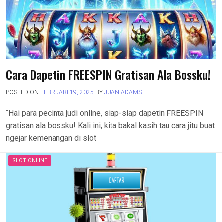
Cara Dapetin FREESPIN Gratisan Ala Bossku!
POSTED ON
FEBRUARI 19, 2025
BY
JUAN ADAMS
“Hai para pecinta judi online, siap-siap dapetin FREESPIN
gratisan ala bossku! Kali ini, kita bakal kasih tau cara jitu buat
ngejar kemenangan di slot
SLOT ONLINE