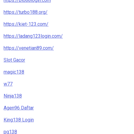
https://bio88login.com
https://turbo188.org/
https://kiet-123.com/
https://ladang123login.com/
https://venetian89.com/
Slot Gacor
magic138
w77
Ninja138
Agen96 Daftar
King138 Login
pg138