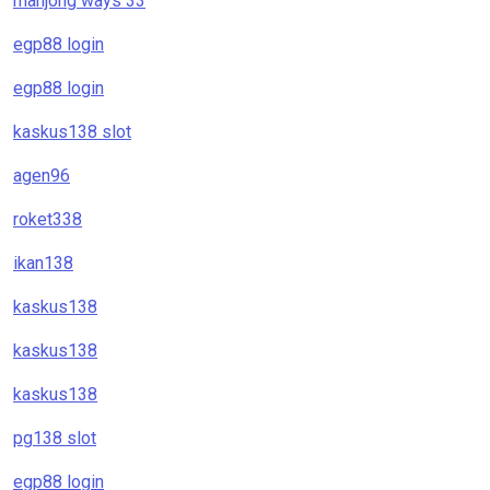
mahjong ways 33
egp88 login
egp88 login
kaskus138 slot
agen96
roket338
ikan138
kaskus138
kaskus138
kaskus138
pg138 slot
egp88 login